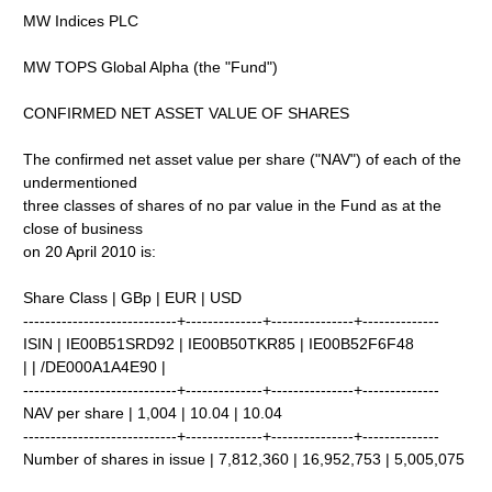
MW Indices PLC
MW TOPS Global Alpha (the "Fund")
CONFIRMED NET ASSET VALUE OF SHARES
The confirmed net asset value per share ("NAV") of each of the
undermentioned
three classes of shares of no par value in the Fund as at the
close of business
on 20 April 2010 is:
Share Class | GBp | EUR | USD
----------------------------+--------------+---------------+--------------
ISIN | IE00B51SRD92 | IE00B50TKR85 | IE00B52F6F48
| | /DE000A1A4E90 |
----------------------------+--------------+---------------+--------------
NAV per share | 1,004 | 10.04 | 10.04
----------------------------+--------------+---------------+--------------
Number of shares in issue | 7,812,360 | 16,952,753 | 5,005,075