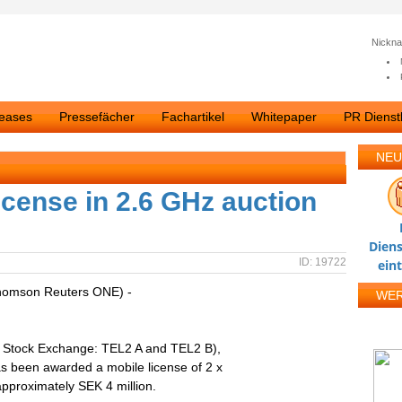
Nickn
leases
Pressefächer
Fachartikel
Whitepaper
PR Dienstl
NEU
icense in 2.6 GHz auction
Diens
ID: 19722
ein
homson Reuters ONE) -
WE
lm Stock Exchange: TEL2 A and TEL2 B),
s been awarded a mobile license of 2 x
pproximately SEK 4 million.