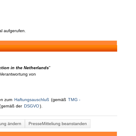
l aufgerufen.
ction in the Netherlands
"
n Verantwortung von
nen zum
Haftungsauschluß
(gemäß
TMG -
(gemäß der
DSGVO
).
lung ändern
PresseMitteliung beanstanden