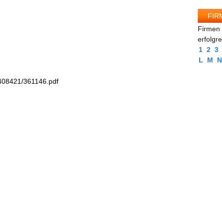
FIR
Firmen 
erfolgr
1
2
3
L
M
N
1408421/361146.pdf