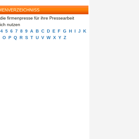
MENVERZEICHNISS
die firmenpresse für ihre Pressearbeit
eich nutzen
4
5
6
7
8
9
A
B
C
D
E
F
G
H
I
J
K
O
P
Q
R
S
T
U
V
W
X
Y
Z