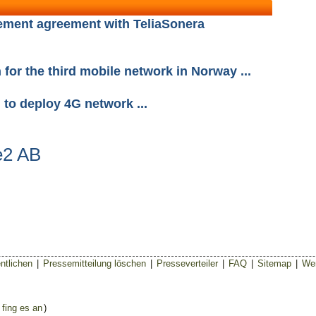
lement agreement with TeliaSonera
or the third mobile network in Norway ...
 to deploy 4G network ...
e2 AB
ntlichen
|
Pressemitteilung löschen
|
Presseverteiler
|
FAQ
|
Sitemap
|
Wer
 fing es an
)