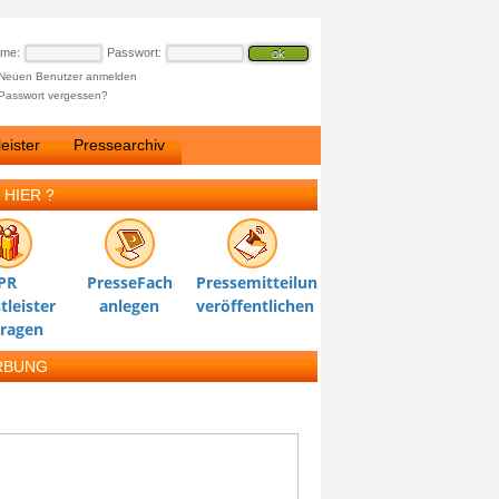
ame:
Passwort:
Neuen Benutzer anmelden
Passwort vergessen?
eister
Pressearchiv
 HIER ?
PR
PresseFach
Pressemitteilung
tleister
anlegen
veröffentlichen
tragen
RBUNG