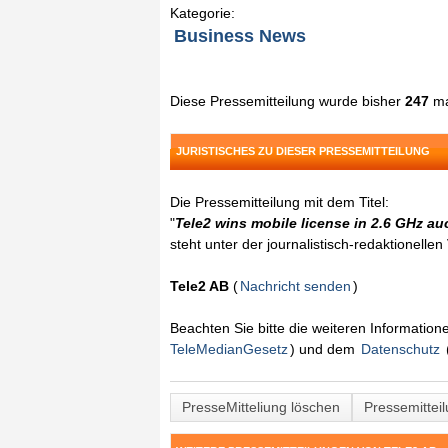
Kategorie:
Business News
Diese Pressemitteilung wurde bisher
247
ma
JURISTISCHES ZU DIESER PRESSEMITTEILUNG
Die Pressemitteilung mit dem Titel:
"
Tele2 wins mobile license in 2.6 GHz au
steht unter der journalistisch-redaktionelle
Tele2 AB
(
Nachricht senden
)
Beachten Sie bitte die weiteren Informatio
TeleMedianGesetz
) und dem
Datenschutz
PresseMitteliung löschen
Pressemittei