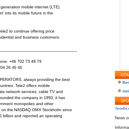
t generation mobile internet (LTE).
t' into its mobile future in the
ele2 to continue offering price
sidential and business customers.
__________________________________
phone: +46 702 73 48 79
 704 26 45 45
COM
 OPERATORS, always providing the best
Be
untries. Tele2 offers mobile
me
ata network services, cable TV and
founded the company in 1993, it has
SP
ernment monopolies and other
foodir.
sted on the NASDAQ OMX Stockholm since
 billion and reported an operating
News zu
Informa