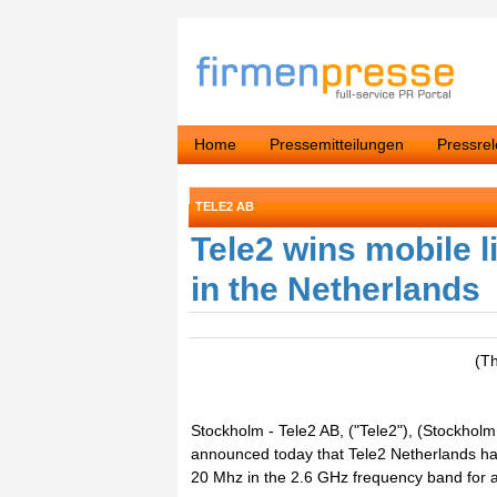
Home
Pressemitteilungen
Pressre
TELE2 AB
Tele2 wins mobile l
in the Netherlands
(T
Stockholm - Tele2 AB, ("Tele2"), (Stockho
announced today that Tele2 Netherlands ha
20 Mhz in the 2.6 GHz frequency band for a