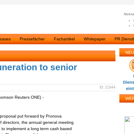
Nickn
leases
Pressefächer
Fachartikel
Whitepaper
PR Dienstl
NEU
neration to senior
Diens
ID: 21944
ein
homson Reuters ONE) -
WE
 proposal put forward by Pronova
directors, the annual general meeting
 to implement a long term cash based