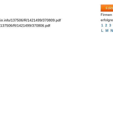
FIR
Firmen 
erfolgr
in.info/137506/R/1421499/370809.pdf
1
2
3
fo/137506/R/1421499/370806.pdf
L
M
N