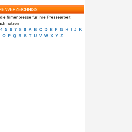
MENVERZEICHNISS
die firmenpresse für ihre Pressearbeit
eich nutzen
4
5
6
7
8
9
A
B
C
D
E
F
G
H
I
J
K
O
P
Q
R
S
T
U
V
W
X
Y
Z