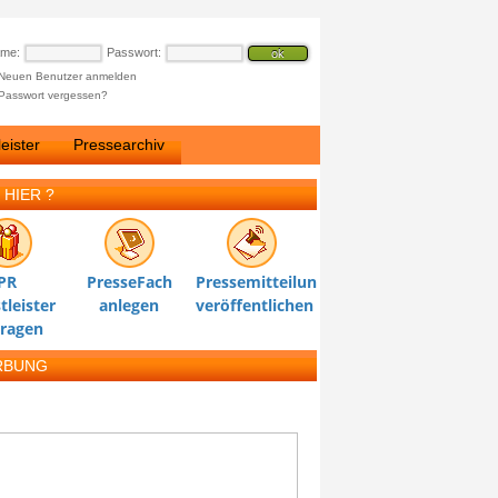
ame:
Passwort:
Neuen Benutzer anmelden
Passwort vergessen?
eister
Pressearchiv
 HIER ?
PR
PresseFach
Pressemitteilung
tleister
anlegen
veröffentlichen
tragen
RBUNG