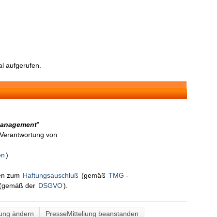
l aufgerufen.
 management
"
n Verantwortung von
en
)
nen zum
Haftungsauschluß
(gemäß
TMG -
(gemäß der
DSGVO
).
lung ändern
PresseMitteliung beanstanden