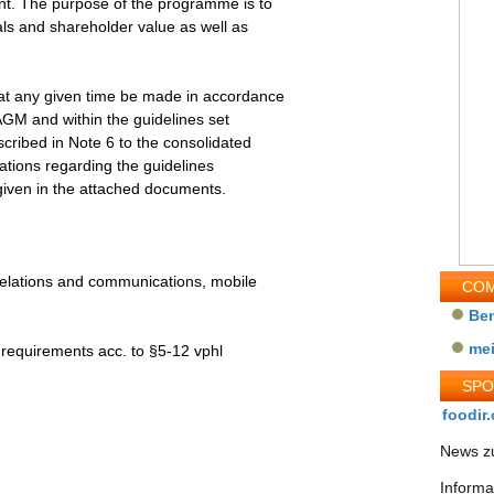
t. The purpose of the programme is to
als and shareholder value as well as
t any given time be made in accordance
 AGM and within the guidelines set
ribed in Note 6 to the consolidated
cations regarding the guidelines
given in the attached documents.
relations and communications, mobile
COM
Be
me
e requirements acc. to §5-12 vphl
SP
foodir.
News zu
Informa