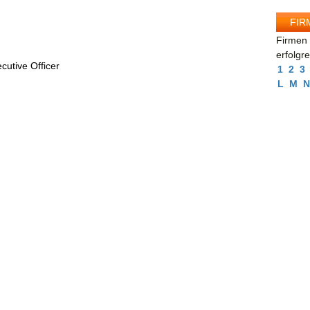
FIR
Firmen 
erfolgr
utive Officer
1
2
3
L
M
N