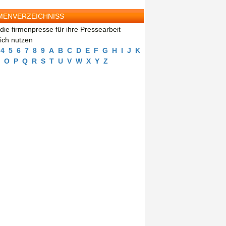
MENVERZEICHNISS
die firmenpresse für ihre Pressearbeit
eich nutzen
4
5
6
7
8
9
A
B
C
D
E
F
G
H
I
J
K
O
P
Q
R
S
T
U
V
W
X
Y
Z