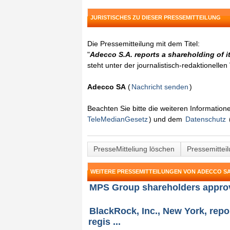
JURISTISCHES ZU DIESER PRESSEMITTEILUNG
Die Pressemitteilung mit dem Titel:
"
Adecco S.A. reports a shareholding of 
steht unter der journalistisch-redaktionelle
Adecco SA
(
Nachricht senden
)
Beachten Sie bitte die weiteren Informatio
TeleMedianGesetz
) und dem
Datenschutz
PresseMitteliung löschen
Pressemittei
WEITERE PRESSEMITTEILUNGEN VON ADECCO S
MPS Group shareholders approve
BlackRock, Inc., New York, repo
regis ...