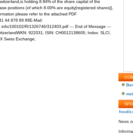
tzerland,is holding 8.84% of the share capital of the
se positions (of which 8.00% are equity[registered shares]),
ormation please refer to the attached PDF
41 44 878 89 89E-Mail:
in.info/100102/R/1326746/312403.pdf --- End of Message ---
witzerlandWKN: 922031; ISIN: CH0012138605; Index: SLCI,
IX Swiss Exchange;
COM
Be
me
SP
foodir.
News zu
Informa