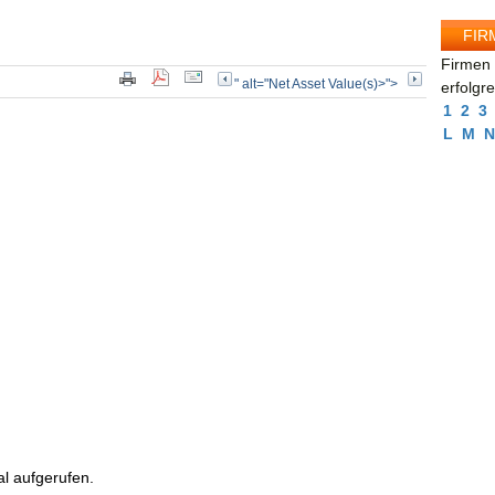
FIR
Firmen 
" alt="Net Asset Value(s)>">
erfolgr
1
2
3
L
M
N
l aufgerufen.