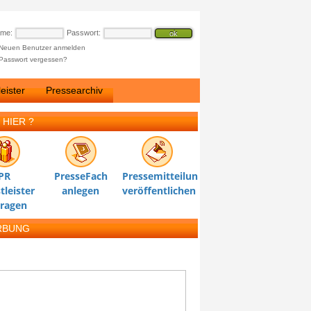
ame:
Passwort:
Neuen Benutzer anmelden
Passwort vergessen?
eister
Pressearchiv
 HIER ?
PR
PresseFach
Pressemitteilung
tleister
anlegen
veröffentlichen
tragen
RBUNG