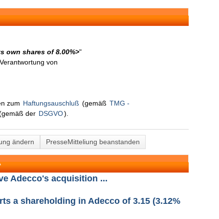
its own shares of 8.00%>
"
n Verantwortung von
nen zum
Haftungsauschluß
(gemäß
TMG -
(gemäß der
DSGVO
).
lung ändern
PresseMitteliung beanstanden
A
 Adecco's acquisition ...
rts a shareholding in Adecco of 3.15 (3.12%