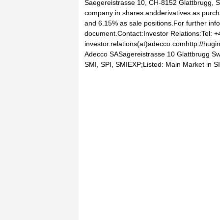
Saegereistrasse 10, CH-8152 Glattbrugg, Swi
company in shares andderivatives as purcha
and 6.15% as sale positions.For further inf
document.Contact:Investor Relations:Tel: +
investor.relations(at)adecco.comhttp://hug
Adecco SASagereistrasse 10 Glattbrugg S
SMI, SPI, SMIEXP;Listed: Main Market in S