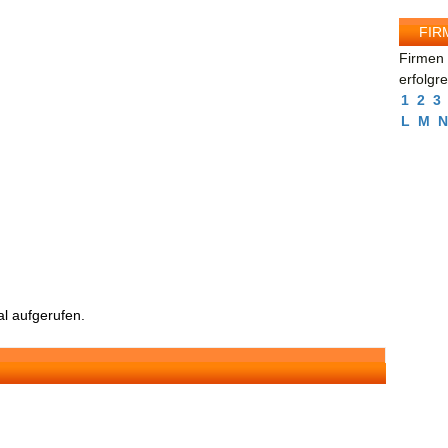
FIR
Firmen 
erfolgr
1
2
3
L
M
N
l aufgerufen.