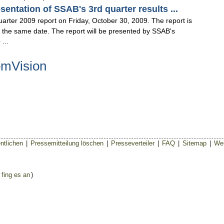
ntation of SSAB's 3rd quarter results ...
quarter 2009 report on Friday, October 30, 2009. The report is
T the same date. The report will be presented by SSAB's
...
omVision
ntlichen
|
Pressemitteilung löschen
|
Presseverteiler
|
FAQ
|
Sitemap
|
Wer
 fing es an
)