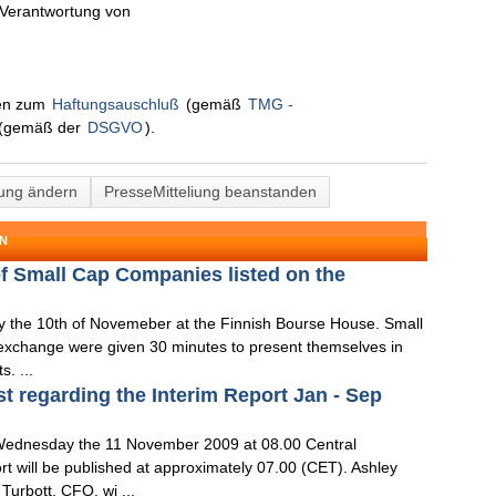
n Verantwortung von
nen zum
Haftungsauschluß
(gemäß
TMG -
(gemäß der
DSGVO
).
lung ändern
PresseMitteliung beanstanden
ON
f Small Cap Companies listed on the
ay the 10th of Novemeber at the Finnish Bourse House. Small
 exchange were given 30 minutes to present themselves in
. ...
t regarding the Interim Report Jan - Sep
n Wednesday the 11 November 2009 at 08.00 Central
 will be published at approximately 07.00 (CET). Ashley
urbott, CFO, wi ...