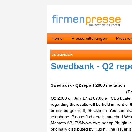
Home
Pressemitteilungen
Pressre
ZOOMVISION
Swedbank - Q2 repo
Swedbank - Q2 report 2009 invitation
(Th
Q2 2009 on July 17 at 07.00 amCEST.Later
regarding theresults will be held in front 
brunkebergstorg 8, Stockholm .You can also 
telephone. Please find details attached.W
Mamato AB, ZVMwww.zvm.sehttp://hugin.i
originally distributed by Hugin. The issuer 