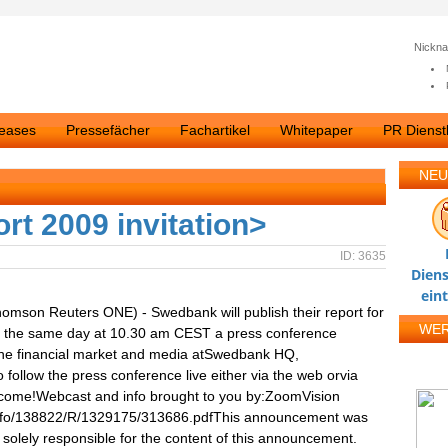
Nickn
leases
Pressefächer
Fachartikel
Whitepaper
PR Dienstl
NEU
rt 2009 invitation>
ID: 3635
Diens
ein
omson Reuters ONE) - Swedbank will publish their report for
WE
 the same day at 10.30 am CEST a press conference
of the financial market and media atSwedbank HQ,
follow the press conference live either via the web orvia
elcome!Webcast and info brought to you by:ZoomVision
nfo/138822/R/1329175/313686.pdfThis announcement was
is solely responsible for the content of this announcement.