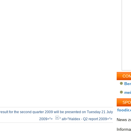
COM
Be
me
SP
foodir.
result for the second quarter 2009 will be presented on Tuesday 21 July
2009>">
" alt="Haldex - Q2 report 2009>">
News zu
Informa