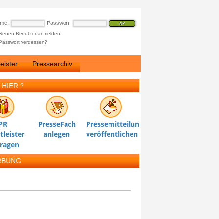
ame:
Passwort:
Neuen Benutzer anmelden
Passwort vergessen?
eister
Pressearchiv
 HIER ?
PR
PresseFach
Pressemitteilung
tleister
anlegen
veröffentlichen
tragen
RBUNG