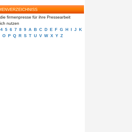
MENVERZEICHNISS
die firmenpresse für ihre Pressearbeit
eich nutzen
4
5
6
7
8
9
A
B
C
D
E
F
G
H
I
J
K
O
P
Q
R
S
T
U
V
W
X
Y
Z