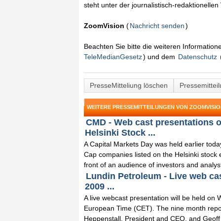
steht unter der journalistisch-redaktionelle
ZoomVision
(
Nachricht senden
)
Beachten Sie bitte die weiteren Informatio
TeleMedianGesetz
) und dem
Datenschutz
PresseMitteliung löschen
Pressemittei
WEITERE PRESSEMITTEILUNGEN VON ZOOMVISI
CMD - Web cast presentations o
Helsinki Stock ...
A Capital Markets Day was held earlier tod
Cap companies listed on the Helsinki stock
front of an audience of investors and analysts
Lundin Petroleum - Live web cas
2009 ...
A live webcast presentation will be held o
European Time (CET). The nine month report
Heppenstall, President and CEO, and Geoff T