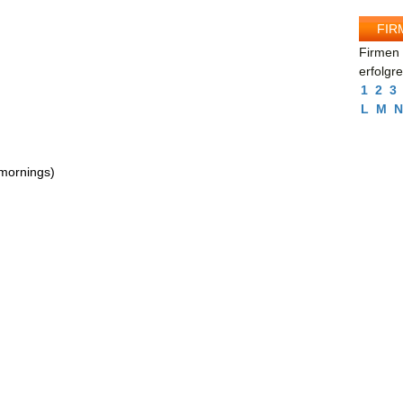
FIR
Firmen 
erfolgr
1
2
3
L
M
N
mornings)