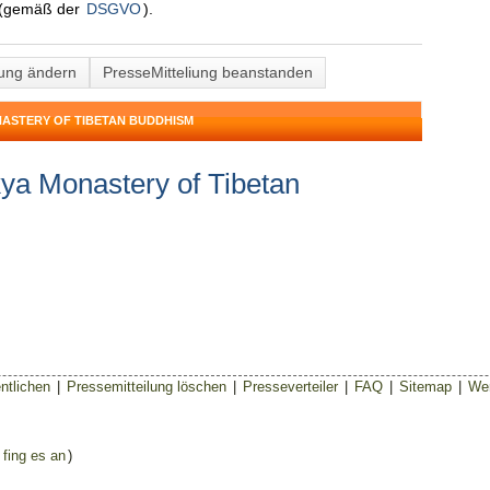
(gemäß der
DSGVO
).
lung ändern
PresseMitteliung beanstanden
NASTERY OF TIBETAN BUDDHISM
ya Monastery of Tibetan
ntlichen
|
Pressemitteilung löschen
|
Presseverteiler
|
FAQ
|
Sitemap
|
Wer
 fing es an
)