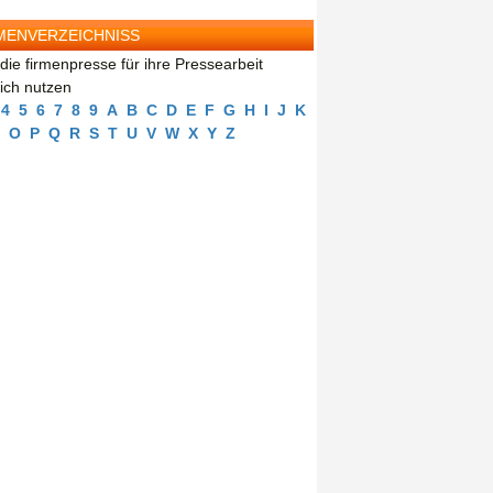
MENVERZEICHNISS
die firmenpresse für ihre Pressearbeit
eich nutzen
4
5
6
7
8
9
A
B
C
D
E
F
G
H
I
J
K
O
P
Q
R
S
T
U
V
W
X
Y
Z