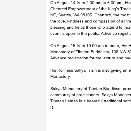
On August 14 from 2:00 pm to 6:00 pm, His 
Chenrezi Empowerment of the King's Traditi
NE, Seattle, WA 98105. Chenrezi, the most 
the love, kindness and compassion of all t
blessing and helps those who attend to incr
event is open to the public. Advance registr
On August 15 from 10:00 am to noon, His Hol
Monastery of Tibetan Buddhism, 108 NW 83rd
Advance registration for the lecture and medi
His Holiness Sakya Trizin is also giving an
Monastery.
Sakya Monastery of Tibetan Buddhism provi
community of practitioners. Sakya Monastery 
Tibetan Lamas in a beautiful traditional set
().