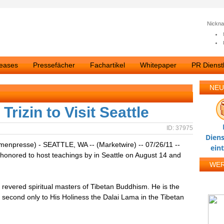
Nickn
leases
Pressefächer
Fachartikel
Whitepaper
PR Dienstl
NEU
rizin to Visit Seattle
ID: 37975
Diens
rmenpresse) - SEATTLE, WA -- (Marketwire) -- 07/26/11 --
ein
honored to host teachings by in Seattle on August 14 and
WE
t revered spiritual masters of Tibetan Buddhism. He is the
 second only to His Holiness the Dalai Lama in the Tibetan