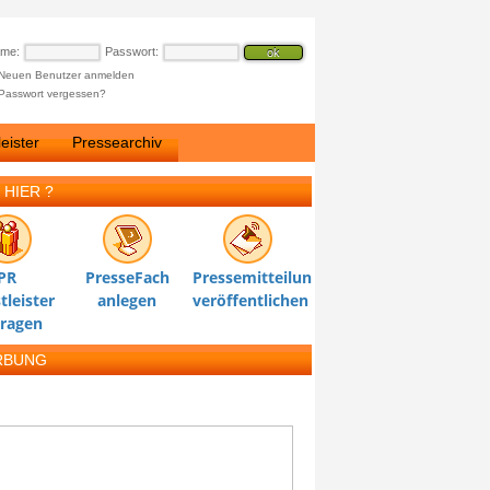
ame:
Passwort:
Neuen Benutzer anmelden
Passwort vergessen?
eister
Pressearchiv
 HIER ?
PR
PresseFach
Pressemitteilung
tleister
anlegen
veröffentlichen
tragen
RBUNG