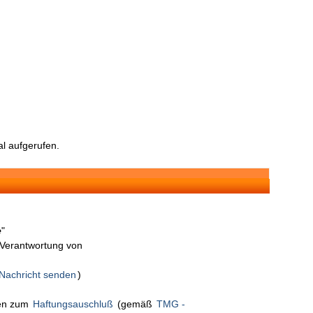
l aufgerufen.
e
"
n Verantwortung von
Nachricht senden
)
nen zum
Haftungsauschluß
(gemäß
TMG -