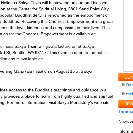
Holiness Sakya Trizin will bestow the unique and blessed
on at the Center for Spiritual Living, 5801 Sand Point Way
popular Buddhist deity, is renowned as the embodiment of
he Buddhas. Receiving this Chenrezi Empowerment is a great
ease the love, kindness and compassion in their lives. This
ation for the Chenrezi Empowerment is available at: .
iness Sakya Trizin will give a lecture on at Sakya
 St, Seattle, WA 98117. This event is open to the public.
tations is available at: .
 evening Mahakala Initiation on August 15 at Sakya
COM
Be
des access to the Buddha's teachings and guidance in a
me
provides a place to learn from highly qualified and spiritual
ting. For more information, visit Sakya Monastery's web site
SP
foodir.
News zu
Informa