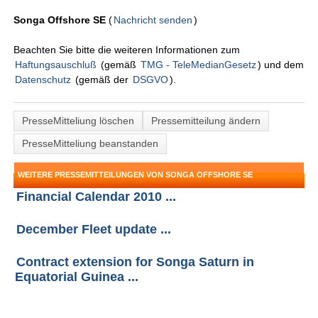
Songa Offshore SE
(
Nachricht senden
)
Beachten Sie bitte die weiteren Informationen zum
Haftungsauschluß
(gemäß
TMG - TeleMedianGesetz
) und dem
Datenschutz
(gemäß der
DSGVO
).
PresseMitteliung löschen
Pressemitteilung ändern
PresseMitteliung beanstanden
WEITERE PRESSEMITTEILUNGEN VON SONGA OFFSHORE SE
Financial Calendar 2010 ...
December Fleet update ...
Contract extension for Songa Saturn in
Equatorial Guinea ...