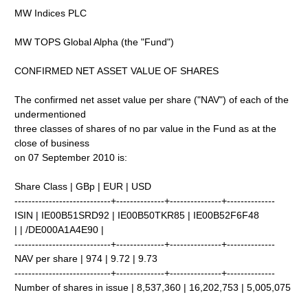
MW Indices PLC
MW TOPS Global Alpha (the "Fund")
CONFIRMED NET ASSET VALUE OF SHARES
The confirmed net asset value per share ("NAV") of each of the
undermentioned
three classes of shares of no par value in the Fund as at the
close of business
on 07 September 2010 is:
Share Class | GBp | EUR | USD
----------------------------+--------------+---------------+--------------
ISIN | IE00B51SRD92 | IE00B50TKR85 | IE00B52F6F48
| | /DE000A1A4E90 |
----------------------------+--------------+---------------+--------------
NAV per share | 974 | 9.72 | 9.73
----------------------------+--------------+---------------+--------------
Number of shares in issue | 8,537,360 | 16,202,753 | 5,005,075