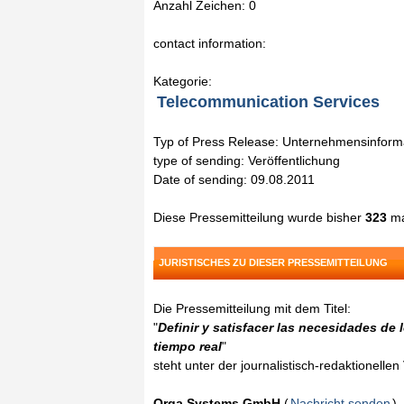
Anzahl Zeichen: 0
contact information:
Kategorie:
Telecommunication Services
Typ of Press Release: Unternehmensinform
type of sending: Veröffentlichung
Date of sending: 09.08.2011
Diese Pressemitteilung wurde bisher
323
ma
JURISTISCHES ZU DIESER PRESSEMITTEILUNG
Die Pressemitteilung mit dem Titel:
"
Definir y satisfacer las necesidades de
tiempo real
"
steht unter der journalistisch-redaktionelle
Orga Systems GmbH
(
Nachricht senden
)