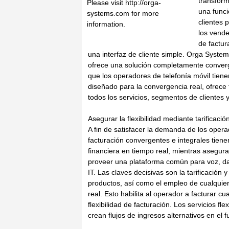
transform
Please visit http://orga-
una funci
systems.com for more
clientes 
information.
los vende
de factu
una interfaz de cliente simple. Orga System
ofrece una solución completamente converg
que los operadores de telefonía móvil tien
diseñado para la convergencia real, ofrece 
todos los servicios, segmentos de clientes 
Asegurar la flexibilidad mediante tarificaci
A fin de satisfacer la demanda de los oper
facturación convergentes e integrales tiene
financiera en tiempo real, mientras asegur
proveer una plataforma común para voz, dat
IT. Las claves decisivas son la tarificación 
productos, así como el empleo de cualquier
real. Esto habilita al operador a facturar c
flexibilidad de facturación. Los servicios fl
crean flujos de ingresos alternativos en el 