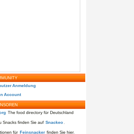
MUNITY
nutzer Anmeldung
in Account
ONSOREN
org
The food directory für Deutschland
 Snacks finden Sie auf
Snackeo
.
tionen für
Feinsnacker
finden Sie hier.