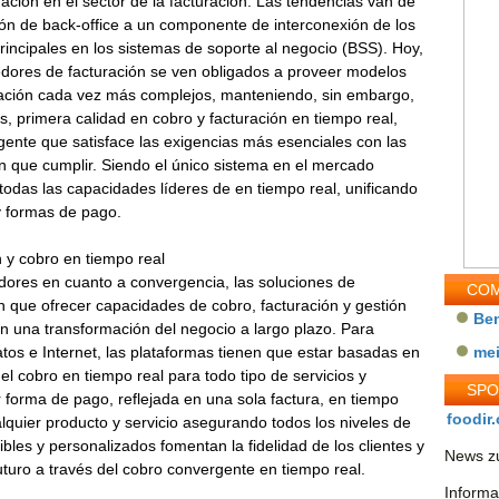
ación en el sector de la facturación. Las tendencias van de
ón de back-office a un componente de interconexión de los
principales en los sistemas de soporte al negocio (BSS). Hoy,
dores de facturación se ven obligados a proveer modelos
ración cada vez más complejos, manteniendo, sin embargo,
s, primera calidad en cobro y facturación en tiempo real,
ente que satisface las exigencias más esenciales con las
en que cumplir. Siendo el único sistema en el mercado
todas las capacidades líderes de en tiempo real, unificando
y formas de pago.
ón y cobro en tiempo real
adores en cuanto a convergencia, las soluciones de
COM
n que ofrecer capacidades de cobro, facturación y gestión
Be
an una transformación del negocio a largo plazo. Para
os e Internet, las plataformas tienen que estar basadas en
me
y el cobro en tiempo real para todo tipo de servicios y
SP
 forma de pago, reflejada en una sola factura, en tiempo
foodir.
ualquier producto y servicio asegurando todos los niveles de
exibles y personalizados fomentan la fidelidad de los clientes y
News zu
futuro a través del cobro convergente en tiempo real.
Informa