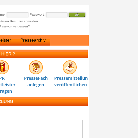
ame:
Passwort:
Neuen Benutzer anmelden
Passwort vergessen?
eister
Pressearchiv
 HIER ?
PR
PresseFach
Pressemitteilung
tleister
anlegen
veröffentlichen
tragen
RBUNG