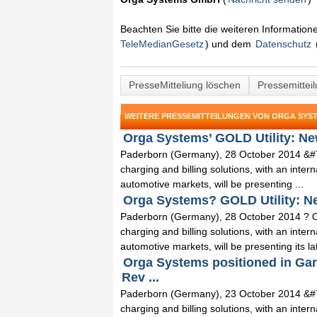
Beachten Sie bitte die weiteren Informatio
TeleMedianGesetz
) und dem
Datenschutz
PresseMitteliung löschen
Pressemittei
WEITERE PRESSEMITTEILUNGEN VON ORGA SYS
Orga Systems’ GOLD Utility: New
Paderborn (Germany), 28 October 2014 &#72
charging and billing solutions, with an inter
automotive markets, will be presenting ...
Orga Systems? GOLD Utility: Ne
Paderborn (Germany), 28 October 2014 ? Or
charging and billing solutions, with an inter
automotive markets, will be presenting its lat
Orga Systems positioned in Gar
Rev ...
Paderborn (Germany), 23 October 2014 &#72
charging and billing solutions, with an inter