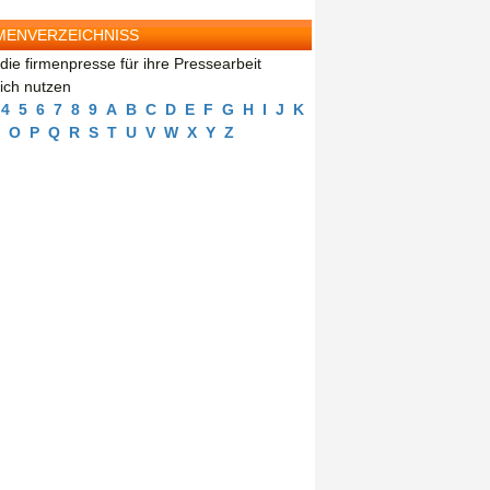
MENVERZEICHNISS
die firmenpresse für ihre Pressearbeit
eich nutzen
4
5
6
7
8
9
A
B
C
D
E
F
G
H
I
J
K
O
P
Q
R
S
T
U
V
W
X
Y
Z