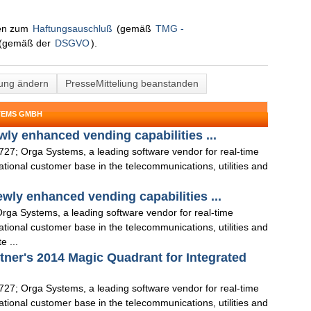
nen zum
Haftungsauschluß
(gemäß
TMG -
(gemäß der
DSGVO
).
lung ändern
PresseMitteliung beanstanden
TEMS GMBH
ly enhanced vending capabilities ...
7; Orga Systems, a leading software vendor for real-time
national customer base in the telecommunications, utilities and
wly enhanced vending capabilities ...
ga Systems, a leading software vendor for real-time
national customer base in the telecommunications, utilities and
e ...
tner's 2014 Magic Quadrant for Integrated
7; Orga Systems, a leading software vendor for real-time
national customer base in the telecommunications, utilities and