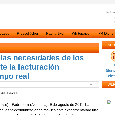
Nickn
leases
Pressefächer
Fachartikel
Whitepaper
PR Dienstl
NEU
r las necesidades de los
e la facturación
Diens
mpo real
ein
ID: 43955
WE
 las claves
esse) - Paderborn (Alemania), 9 de agosto de 2011: La
 de las telecomunicaciones móviles está experimentando una