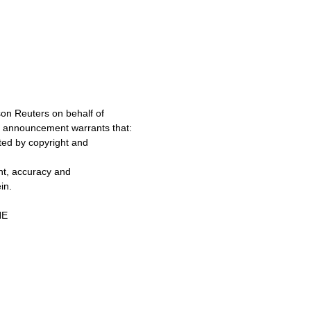
on Reuters on behalf of
s announcement warrants that:
cted by copyright and
ent, accuracy and
in.
NE