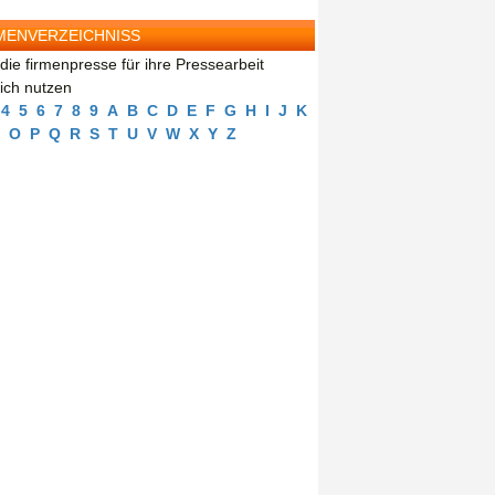
MENVERZEICHNISS
die firmenpresse für ihre Pressearbeit
eich nutzen
4
5
6
7
8
9
A
B
C
D
E
F
G
H
I
J
K
O
P
Q
R
S
T
U
V
W
X
Y
Z