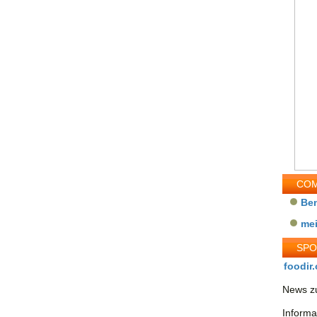
COM
Be
me
SP
foodir.
News zu
Informa