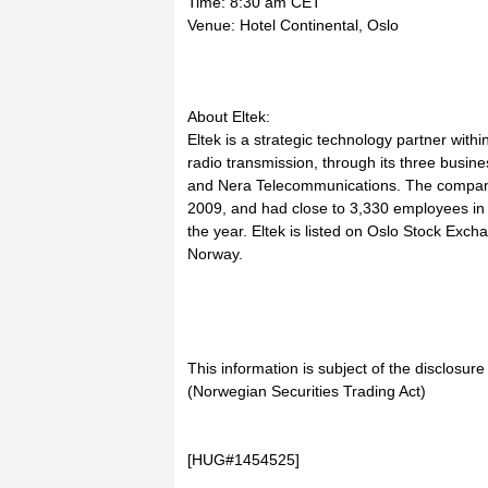
Time: 8:30 am CET
Venue: Hotel Continental, Oslo
About Eltek:
Eltek is a strategic technology partner wit
radio transmission, through its three busin
and Nera Telecommunications. The company 
2009, and had close to 3,330 employees in 
the year. Eltek is listed on Oslo Stock Ex
Norway.
This information is subject of the disclosur
(Norwegian Securities Trading Act)
[HUG#1454525]