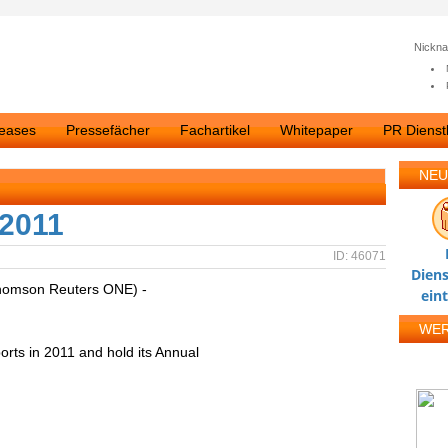
Nickn
leases
Pressefächer
Fachartikel
Whitepaper
PR Dienstl
NEU
 2011
ID: 46071
Diens
homson Reuters ONE) -
ein
WE
ports in 2011 and hold its Annual