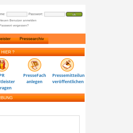
ame:
Passwort:
Neuen Benutzer anmelden
Passwort vergessen?
eister
Pressearchiv
 HIER ?
PR
PresseFach
Pressemitteilung
tleister
anlegen
veröffentlichen
tragen
RBUNG