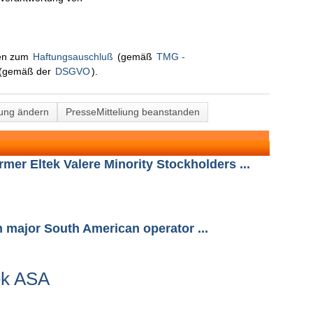
nen zum
Haftungsauschluß
(gemäß
TMG -
(gemäß der
DSGVO
).
lung ändern
PresseMitteliung beanstanden
ormer Eltek Valere Minority Stockholders ...
 major South American operator ...
ek ASA