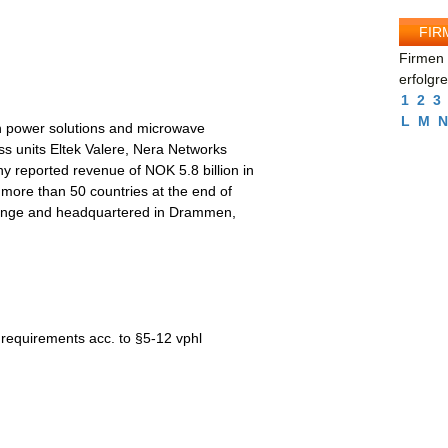
FIR
Firmen 
erfolgr
1
2
3
L
M
N
hin power solutions and microwave
ess units Eltek Valere, Nera Networks
reported revenue of NOK 5.8 billion in
more than 50 countries at the end of
change and headquartered in Drammen,
e requirements acc. to §5-12 vphl