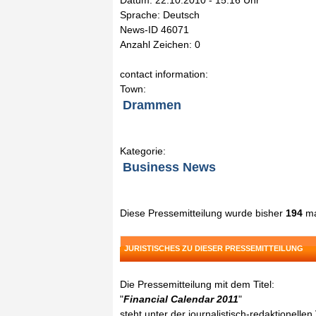
Datum: 22.10.2010 - 15:16 Uhr
Sprache: Deutsch
News-ID 46071
Anzahl Zeichen: 0
contact information:
Town:
Drammen
Kategorie:
Business News
Diese Pressemitteilung wurde bisher
194
ma
JURISTISCHES ZU DIESER PRESSEMITTEILUNG
Die Pressemitteilung mit dem Titel:
"
Financial Calendar 2011
"
steht unter der journalistisch-redaktionelle