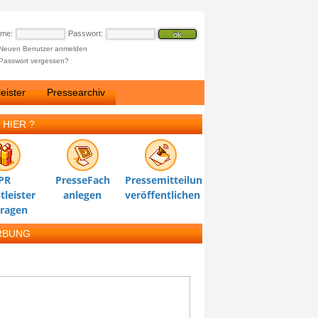
ame:
Passwort:
Neuen Benutzer anmelden
Passwort vergessen?
eister
Pressearchiv
 HIER ?
PR
PresseFach
Pressemitteilung
tleister
anlegen
veröffentlichen
tragen
RBUNG