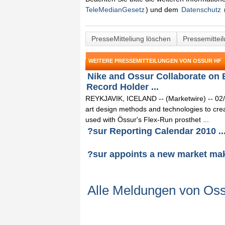
TeleMedianGesetz
) und dem
Datenschutz
PresseMitteliung löschen
Pressemittei
WEITERE PRESSEMITTEILUNGEN VON OSSUR HF
Nike and Ossur Collaborate on 
Record Holder ...
REYKJAVIK, ICELAND -- (Marketwire) -- 02/02/
art design methods and technologies to crea
used with Össur's Flex-Run prosthet ...
?sur Reporting Calendar 2010 ..
?sur appoints a new market m
Alle Meldungen von Oss