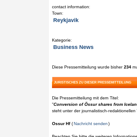
contact information:
Town:
Reykjavik
Kategorie:
Business News
Diese Pressemitteilung wurde bisher
234
ma
JURISTISCHES ZU DIESER PRESSEMITTEILUNG
Die Pressemitteilung mit dem Titel:
"
Conversion of Össur shares from Icela
steht unter der journalistisch-redaktionelle
Ossur Hf
(
Nachricht senden
)
Beachten Sie bitte die weiteren Informatio