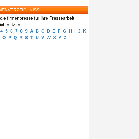
MENVERZEICHNISS
die firmenpresse für ihre Pressearbeit
eich nutzen
4
5
6
7
8
9
A
B
C
D
E
F
G
H
I
J
K
O
P
Q
R
S
T
U
V
W
X
Y
Z