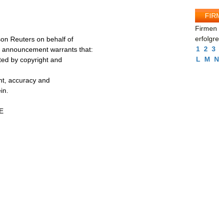
FIR
Firmen 
erfolgr
on Reuters on behalf of
1
2
3
s announcement warrants that:
L
M
N
cted by copyright and
ent, accuracy and
in.
E