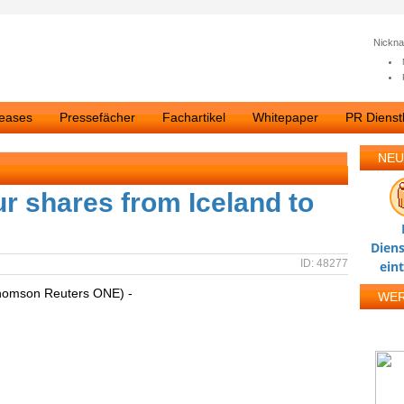
Nickn
leases
Pressefächer
Fachartikel
Whitepaper
PR Dienstl
NEU
r shares from Iceland to
Diens
ID: 48277
ein
homson Reuters ONE) -
WE