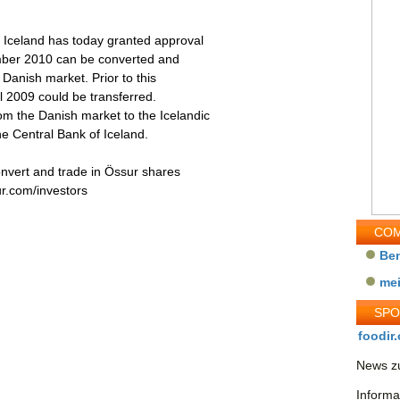
f Iceland has today granted approval
mber 2010 can be converted and
 Danish market. Prior to this
l 2009 could be transferred.
om the Danish market to the Icelandic
he Central Bank of Iceland.
convert and trade in Össur shares
r.com/investors
COM
Be
me
SP
foodir.
News zu
Informa