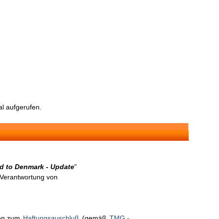
l aufgerufen.
nd to Denmark - Update
"
n Verantwortung von
nen zum
Haftungsauschluß
(gemäß
TMG -