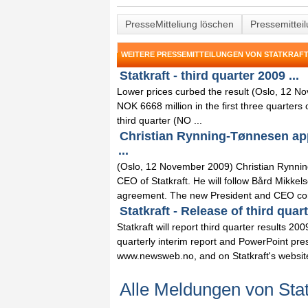
PresseMitteliung löschen
Pressemittei
WEITERE PRESSEMITTEILUNGEN VON STATKRAF
Statkraft - third quarter 2009 ...
Lower prices curbed the result (Oslo, 12 No
NOK 6668 million in the first three quarters
third quarter (NO ...
Christian Rynning-Tønnesen app
...
(Oslo, 12 November 2009) Christian Rynni
CEO of Statkraft. He will follow Bård Mikkel
agreement. The new President and CEO com
Statkraft - Release of third quart
Statkraft will report third quarter results
quarterly interim report and PowerPoint pre
www.newsweb.no, and on Statkraft's website
Alle Meldungen von Stat