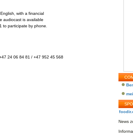
nglish, with a financial
 audiocast is available
 to participate by phone.
: +47 24 06 84 81 / +47 952 45 568
COM
Be
me
SP
foodir.
News zu
Informa