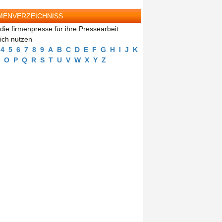
MENVERZEICHNISS
die firmenpresse für ihre Pressearbeit
eich nutzen
4
5
6
7
8
9
A
B
C
D
E
F
G
H
I
J
K
O
P
Q
R
S
T
U
V
W
X
Y
Z