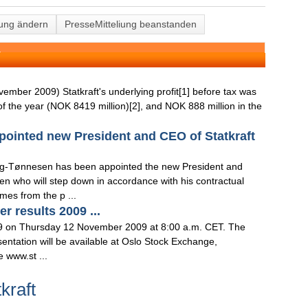
lung ändern
PresseMitteliung beanstanden
T
vember 2009) Statkraft's underlying profit[1] before tax was
 of the year (NOK 8419 million)[2], and NOK 888 million in the
ointed new President and CEO of Statkraft
ng-Tønnesen has been appointed the new President and
sen who will step down in accordance with his contractual
es from the p ...
er results 2009 ...
 2009 on Thursday 12 November 2009 at 8:00 a.m. CET. The
sentation will be available at Oslo Stock Exchange,
 www.st ...
kraft