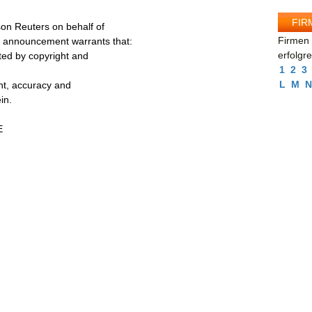
FIR
on Reuters on behalf of
Firmen 
s announcement warrants that:
erfolgr
cted by copyright and
1
2
3
L
M
N
ent, accuracy and
in.
E