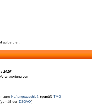
l aufgerufen.
lts 2010
"
n Verantwortung von
nen zum
Haftungsauschluß
(gemäß
TMG -
(gemäß der
DSGVO
).