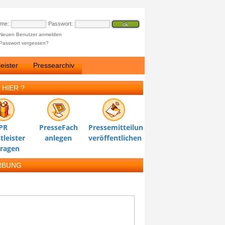
ame:
Passwort:
Neuen Benutzer anmelden
Passwort vergessen?
eister
Pressearchiv
 HIER ?
PR
PresseFach
Pressemitteilung
tleister
anlegen
veröffentlichen
tragen
RBUNG