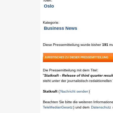
Town:
Oslo
Kategorie:
Business News
Diese Pressemitteilung wurde bisher
191
ma
JURISTISCHES ZU DIESER PRESSEMITTEILUNG
Die Pressemitteilung mit dem Titel:
"
Statkraft - Release of third quarter resu
steht unter der journalistisch-redaktionelle
Statkraft
(
Nachricht senden
)
Beachten Sie bitte die weiteren Informatio
TeleMedianGesetz
) und dem
Datenschutz