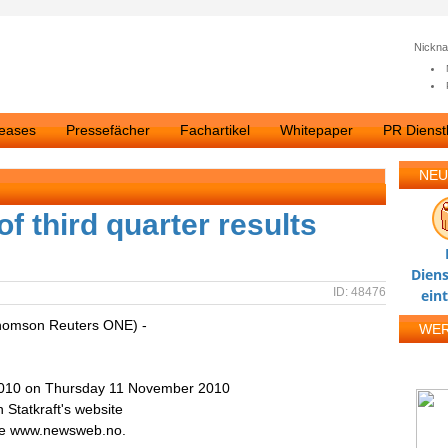
Nickn
leases
Pressefächer
Fachartikel
Whitepaper
PR Dienstl
NEU
of third quarter results
Diens
ID: 48476
ein
homson Reuters ONE) -
WE
ts 2010 on Thursday 11 November 2010
n Statkraft's website
ge www.newsweb.no.