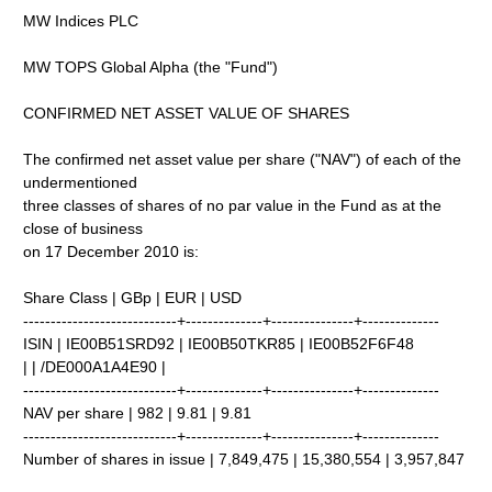
MW Indices PLC
MW TOPS Global Alpha (the "Fund")
CONFIRMED NET ASSET VALUE OF SHARES
The confirmed net asset value per share ("NAV") of each of the
undermentioned
three classes of shares of no par value in the Fund as at the
close of business
on 17 December 2010 is:
Share Class | GBp | EUR | USD
----------------------------+--------------+---------------+--------------
ISIN | IE00B51SRD92 | IE00B50TKR85 | IE00B52F6F48
| | /DE000A1A4E90 |
----------------------------+--------------+---------------+--------------
NAV per share | 982 | 9.81 | 9.81
----------------------------+--------------+---------------+--------------
Number of shares in issue | 7,849,475 | 15,380,554 | 3,957,847