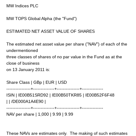
MW Indices PLC
MW TOPS Global Alpha (the "Fund")
ESTIMATED NET ASSET VALUE OF SHARES
The estimated net asset value per share ("NAV") of each of the
undermentioned
three classes of shares of no par value in the Fund as at the
close of business
on 13 January 2011 is:
Share Class | GBp | EUR | USD
----------------+--------------+---------------+--------------
ISIN | IE00B51SRD92 | IE00B50TKR85 | IE00B52F6F48
| | /DE000A1A4E90 |
----------------+--------------+---------------+--------------
NAV per share | 1,000 | 9.99 | 9.99
These NAVs are estimates only. The making of such estimates