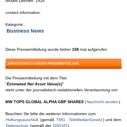
Anzahl Zeichen: 1918
contact information:
Kategorie:
Business News
Diese Pressemitteilung wurde bisher
158
mal aufgerufen.
JURISTISCHES ZU DIESER PRESSEMITTEILUNG
Die Pressemitteilung mit dem Titel:
"
Estimated Net Asset Value(s)
"
steht unter der journalistisch-redaktionellen Verantwortung von
MW TOPS GLOBAL ALPHA GBP SHARES
(
Nachricht senden
)
Beachten Sie bitte die weiteren Informationen zum
Haftungsauschluß
(gemäß
TMG - TeleMedianGesetz
) und dem
Datenschutz
(gemäß der
DSGVO
).