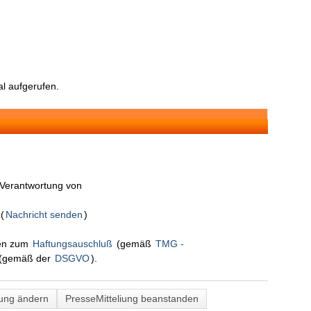
l aufgerufen.
n Verantwortung von
S
(
Nachricht senden
)
nen zum
Haftungsauschluß
(gemäß
TMG -
(gemäß der
DSGVO
).
lung ändern
PresseMitteliung beanstanden