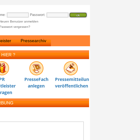
ame:
Passwort:
Neuen Benutzer anmelden
Passwort vergessen?
eister
Pressearchiv
 HIER ?
PR
PresseFach
Pressemitteilung
tleister
anlegen
veröffentlichen
tragen
RBUNG