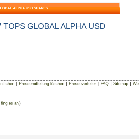
GLOBAL ALPHA USD SHARES
MW TOPS GLOBAL ALPHA USD
ntlichen
|
Pressemitteilung löschen
|
Presseverteiler
|
FAQ
|
Sitemap
|
Wer
 fing es an
)