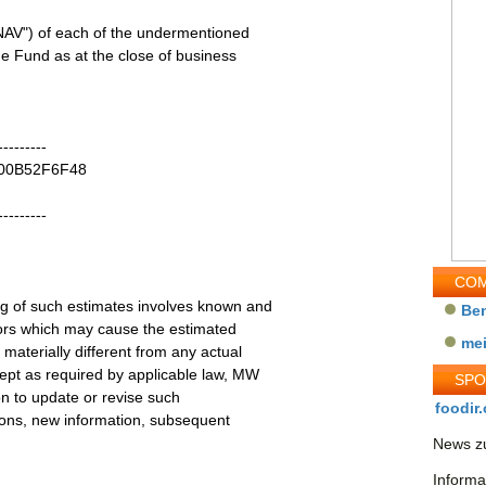
NAV") of each of the undermentioned
he Fund as at the close of business
---------
IE00B52F6F48
---------
COM
g of such estimates involves known and
Be
tors which may cause the estimated
me
materially different from any actual
ept as required by applicable law, MW
SP
on to update or revise such
foodir.
tions, new information, subsequent
News zu
Informa