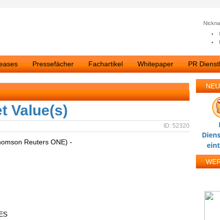
Nickn
leases
Pressefächer
Fachartikel
Whitepaper
PR Dienstl
NEU
t Value(s)
ID: 52320
Diens
homson Reuters ONE) -
ein
WE
ES