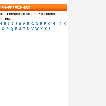
MENVERZEICHNISS
die firmenpresse für ihre Pressearbeit
eich nutzen
4
5
6
7
8
9
A
B
C
D
E
F
G
H
I
J
K
O
P
Q
R
S
T
U
V
W
X
Y
Z