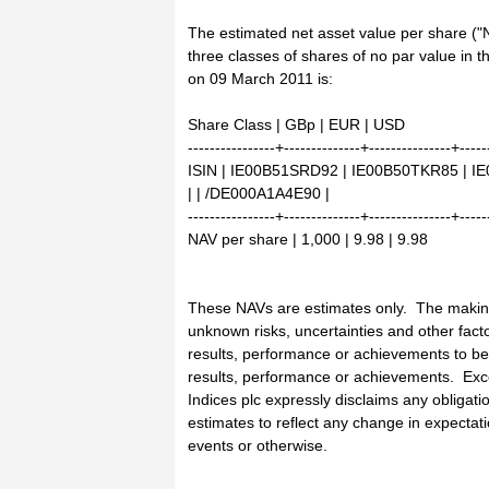
The estimated net asset value per share ("
three classes of shares of no par value in t
on 09 March 2011 is:
Share Class | GBp | EUR | USD
----------------+--------------+---------------+-----
ISIN | IE00B51SRD92 | IE00B50TKR85 | 
| | /DE000A1A4E90 |
----------------+--------------+---------------+-----
NAV per share | 1,000 | 9.98 | 9.98
These NAVs are estimates only. The makin
unknown risks, uncertainties and other fac
results, performance or achievements to be 
results, performance or achievements. Exc
Indices plc expressly disclaims any obligati
estimates to reflect any change in expecta
events or otherwise.