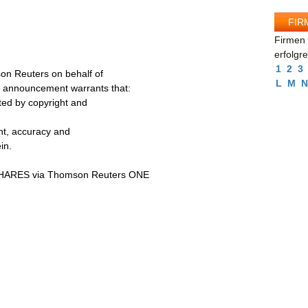
FIR
Firmen 
erfolgr
1
2
3
on Reuters on behalf of
L
M
N
s announcement warrants that:
cted by copyright and
ent, accuracy and
in.
ARES via Thomson Reuters ONE