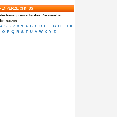
MENVERZEICHNISS
die firmenpresse für ihre Pressearbeit
eich nutzen
4
5
6
7
8
9
A
B
C
D
E
F
G
H
I
J
K
O
P
Q
R
S
T
U
V
W
X
Y
Z