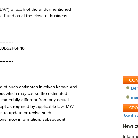
NAV") of each of the undermentioned
he Fund as at the close of business
---------
IE00B52F6F48
---------
COM
g of such estimates involves known and
Be
tors which may cause the estimated
me
materially different from any actual
ept as required by applicable law, MW
SP
on to update or revise such
foodir.
tions, new information, subsequent
News zu
Informa