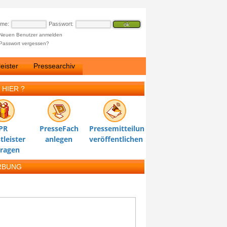
ame:
Passwort:
Neuen Benutzer anmelden
Passwort vergessen?
eister
Pressearchiv
 HIER ?
PR
PresseFach
Pressemitteilung
tleister
anlegen
veröffentlichen
tragen
RBUNG