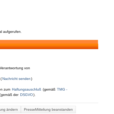
l aufgerufen.
n Verantwortung von
S
(
Nachricht senden
)
nen zum
Haftungsauschluß
(gemäß
TMG -
(gemäß der
DSGVO
).
lung ändern
PresseMitteliung beanstanden