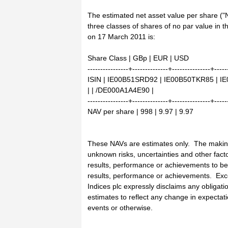
The estimated net asset value per share ("
three classes of shares of no par value in t
on 17 March 2011 is:
Share Class | GBp | EUR | USD
----------------+--------------+---------------+-----
ISIN | IE00B51SRD92 | IE00B50TKR85 | 
| | /DE000A1A4E90 |
----------------+--------------+---------------+-----
NAV per share | 998 | 9.97 | 9.97
These NAVs are estimates only. The makin
unknown risks, uncertainties and other fac
results, performance or achievements to be 
results, performance or achievements. Exc
Indices plc expressly disclaims any obligati
estimates to reflect any change in expecta
events or otherwise.