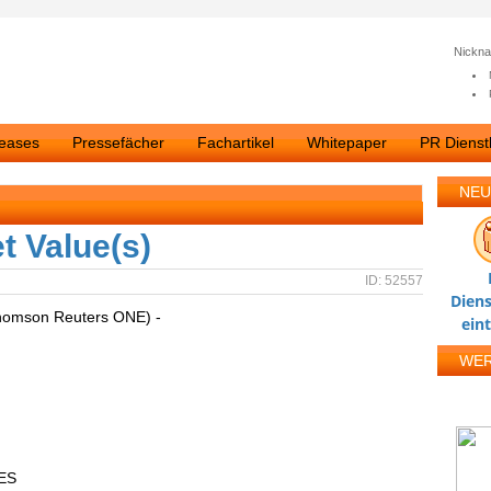
Nickn
leases
Pressefächer
Fachartikel
Whitepaper
PR Dienstl
NEU
t Value(s)
ID: 52557
Diens
homson Reuters ONE) -
ein
WE
ES