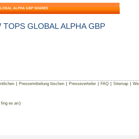
GLOBAL ALPHA GBP SHARES
MW TOPS GLOBAL ALPHA GBP
ntlichen
|
Pressemitteilung löschen
|
Presseverteiler
|
FAQ
|
Sitemap
|
Wer
 fing es an
)