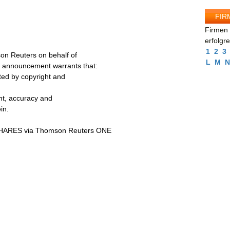
FIR
Firmen 
erfolgr
1
2
3
on Reuters on behalf of
L
M
N
s announcement warrants that:
cted by copyright and
ent, accuracy and
in.
ARES via Thomson Reuters ONE