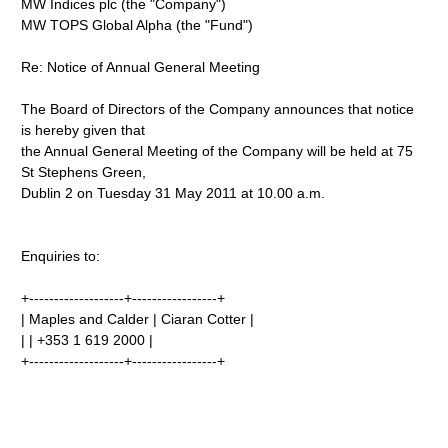
MW Indices plc (the "Company")
MW TOPS Global Alpha (the "Fund")
Re: Notice of Annual General Meeting
The Board of Directors of the Company announces that notice
is hereby given that
the Annual General Meeting of the Company will be held at 75
St Stephens Green,
Dublin 2 on Tuesday 31 May 2011 at 10.00 a.m.
Enquiries to:
+-------------------+-----------------+
| Maples and Calder | Ciaran Cotter |
| | +353 1 619 2000 |
+-------------------+-----------------+