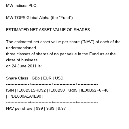
MW Indices PLC
MW TOPS Global Alpha (the "Fund")
ESTIMATED NET ASSET VALUE OF SHARES
The estimated net asset value per share ("NAV") of each of the
undermentioned
three classes of shares of no par value in the Fund as at the
close of business
on 24 June 2011 is:
Share Class | GBp | EUR | USD
----------------+--------------+---------------+--------------
ISIN | IE00B51SRD92 | IE00B50TKR85 | IE00B52F6F48
| | /DE000A1A4E90 |
----------------+--------------+---------------+--------------
NAV per share | 999 | 9.99 | 9.97