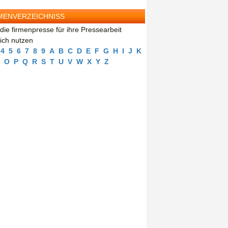
MENVERZEICHNISS
die firmenpresse für ihre Pressearbeit
eich nutzen
4
5
6
7
8
9
A
B
C
D
E
F
G
H
I
J
K
O
P
Q
R
S
T
U
V
W
X
Y
Z