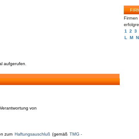
FIR
Firmen 
erfolgr
1
2
3
L
M
N
l aufgerufen.
n Verantwortung von
nen zum
Haftungsauschluß
(gemäß
TMG -