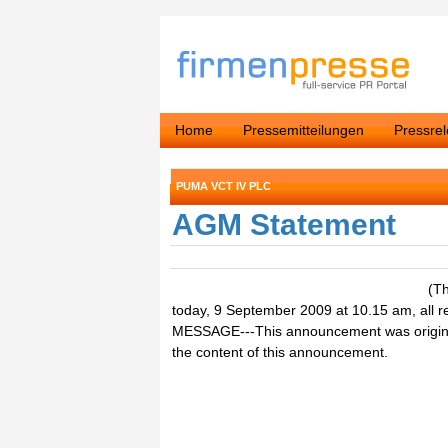
Home
Pressemitteilungen
Pressre
PUMA VCT IV PLC
AGM Statement
(T
today, 9 September 2009 at 10.15 am, all r
MESSAGE---This announcement was originally
the content of this announcement.