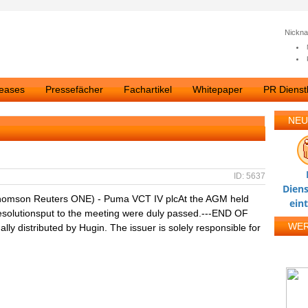
Nickn
leases
Pressefächer
Fachartikel
Whitepaper
PR Dienstl
NEU
ID: 5637
Diens
homson Reuters ONE) - Puma VCT IV plcAt the AGM held
ein
esolutionsput to the meeting were duly passed.---END OF
WE
 distributed by Hugin. The issuer is solely responsible for