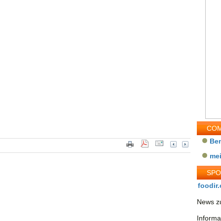
COM
Be
me
SP
foodir.
News zu
Informa