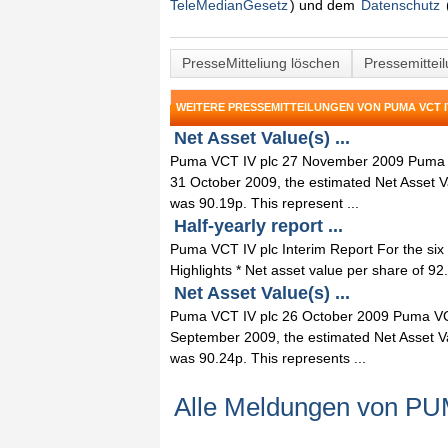
TeleMedianGesetz
) und dem
Datenschutz
PresseMitteliung löschen
Pressemittei
WEITERE PRESSEMITTEILUNGEN VON PUMA VCT I
Net Asset Value(s) ...
Puma VCT IV plc 27 November 2009 Puma VC
31 October 2009, the estimated Net Asset V
was 90.19p. This represent ...
Half-yearly report ...
Puma VCT IV plc Interim Report For the si
Highlights * Net asset value per share of 92
Net Asset Value(s) ...
Puma VCT IV plc 26 October 2009 Puma VCT 
September 2009, the estimated Net Asset V
was 90.24p. This represents ...
Alle Meldungen von P