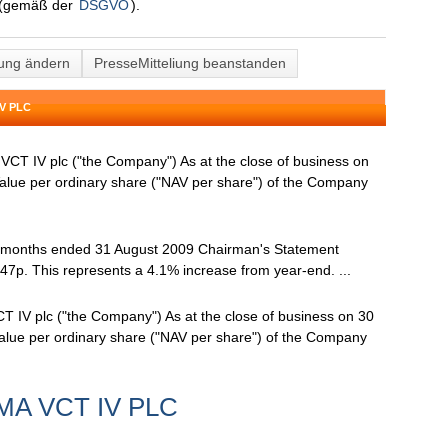
(gemäß der
DSGVO
).
lung ändern
PresseMitteliung beanstanden
V PLC
T IV plc ("the Company") As at the close of business on
alue per ordinary share ("NAV per share") of the Company
x months ended 31 August 2009 Chairman's Statement
.47p. This represents a 4.1% increase from year-end. ...
IV plc ("the Company") As at the close of business on 30
alue per ordinary share ("NAV per share") of the Company
UMA VCT IV PLC