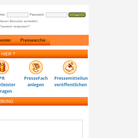
ame:
Passwort:
Neuen Benutzer anmelden
Passwort vergessen?
eister
Pressearchiv
 HIER ?
PR
PresseFach
Pressemitteilung
tleister
anlegen
veröffentlichen
tragen
RBUNG