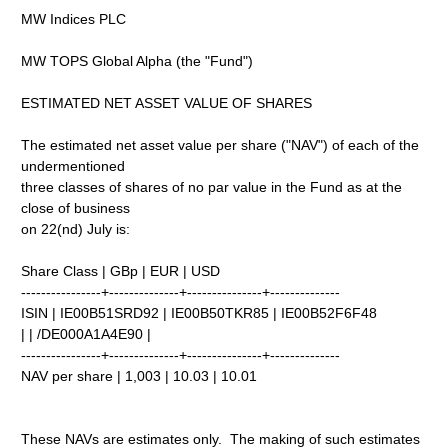
MW Indices PLC
MW TOPS Global Alpha (the "Fund")
ESTIMATED NET ASSET VALUE OF SHARES
The estimated net asset value per share ("NAV") of each of the
undermentioned
three classes of shares of no par value in the Fund as at the
close of business
on 22(nd) July is:
Share Class | GBp | EUR | USD
----------------+--------------+---------------+--------------
ISIN | IE00B51SRD92 | IE00B50TKR85 | IE00B52F6F48
| | /DE000A1A4E90 |
----------------+--------------+---------------+--------------
NAV per share | 1,003 | 10.03 | 10.01
These NAVs are estimates only. The making of such estimates