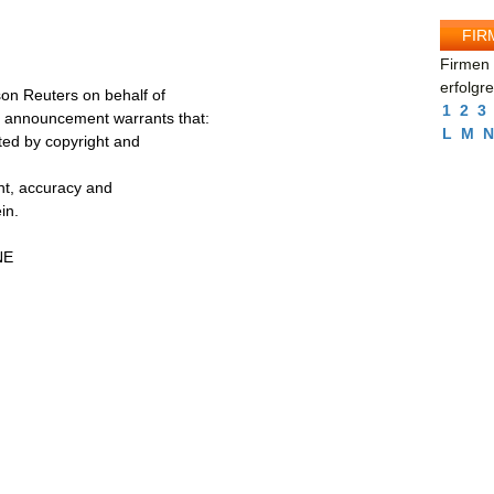
FIR
Firmen 
erfolgr
on Reuters on behalf of
1
2
3
s announcement warrants that:
L
M
N
cted by copyright and
ent, accuracy and
in.
NE