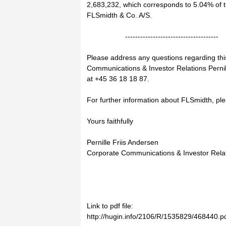
2,683,232, which corresponds to 5.04% of th
FLSmidth & Co. A/S.
-------------------------------------
Please address any questions regarding th
Communications & Investor Relations Pernil
at +45 36 18 18 87.
For further information about FLSmidth, ple
Yours faithfully
Pernille Friis Andersen
Corporate Communications & Investor Rela
Link to pdf file:
http://hugin.info/2106/R/1535829/468440.p