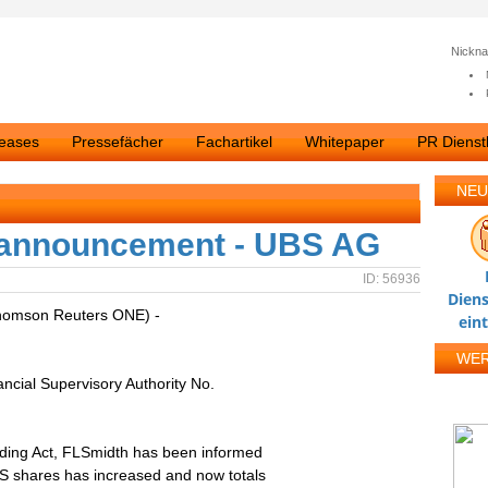
Nickn
leases
Pressefächer
Fachartikel
Whitepaper
PR Dienstl
NEU
 announcement - UBS AG
ID: 56936
Diens
homson Reuters ONE) -
ein
WE
cial Supervisory Authority No.
rading Act, FLSmidth has been informed
/S shares has increased and now totals