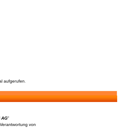
l aufgerufen.
S AG
"
n Verantwortung von