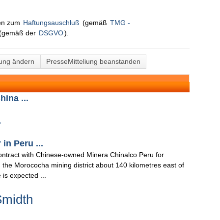
nen zum
Haftungsauschluß
(gemäß
TMG -
(gemäß der
DSGVO
).
lung ändern
PresseMitteliung beanstanden
ina ...
.
in Peru ...
tract with Chinese-owned Minera Chinalco Peru for
 the Morococha mining district about 140 kilometres east of
 is expected ...
Smidth