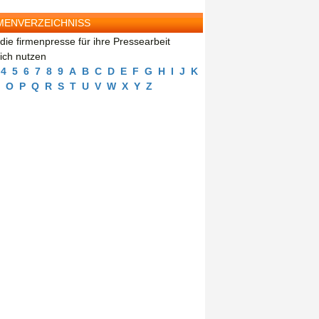
MENVERZEICHNISS
die firmenpresse für ihre Pressearbeit
eich nutzen
4
5
6
7
8
9
A
B
C
D
E
F
G
H
I
J
K
O
P
Q
R
S
T
U
V
W
X
Y
Z