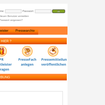
ame:
Passwort:
Neuen Benutzer anmelden
Passwort vergessen?
eister
Pressearchiv
 HIER ?
PR
PresseFach
Pressemitteilung
tleister
anlegen
veröffentlichen
tragen
RBUNG