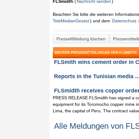
FLSmidth
(
Nachricht senden
)
Beachten Sie bitte die weiteren Informatio
TeleMedianGesetz
) und dem
Datenschutz
PresseMitteliung löschen
Pressemittei
WEITERE PRESSEMITTEILUNGEN VON FLSMIDTH
FLSmith wins cement order in Ch
Reports in the Tunisian media ..
FLSmidth receives copper order 
PRESS RELEASE FLSmidth has signed a con
equipment for its Toromocho copper mine in
Lima, the capital of Peru. The contract value
Alle Meldungen von FL