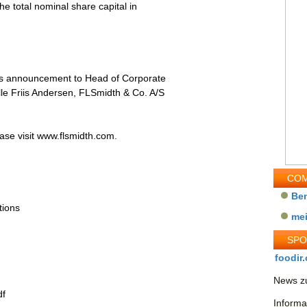
e total nominal share capital in
is announcement to Head of Corporate
le Friis Andersen, FLSmidth & Co. A/S
ase visit www.flsmidth.com.
COM
Be
tions
me
SP
foodir.
News zu
df
Informa