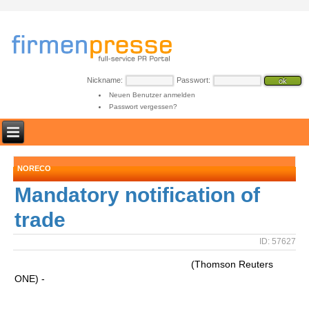
Nickname:
Passwort:
Neuen Benutzer anmelden
Passwort vergessen?
NORECO
Mandatory notification of
trade
ID: 57627
(Thomson Reuters
ONE) -