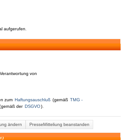
l aufgerufen.
n Verantwortung von
nen zum
Haftungsauschluß
(gemäß
TMG -
(gemäß der
DSGVO
).
lung ändern
PresseMitteliung beanstanden
YJ