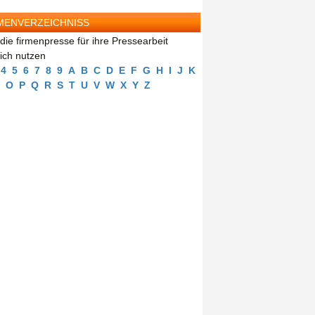
MENVERZEICHNISS
die firmenpresse für ihre Pressearbeit
eich nutzen
4
5
6
7
8
9
A
B
C
D
E
F
G
H
I
J
K
O
P
Q
R
S
T
U
V
W
X
Y
Z