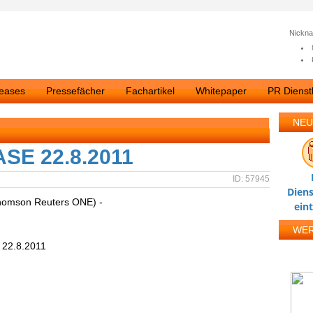
Nickn
leases
Pressefächer
Fachartikel
Whitepaper
PR Dienstl
NEU
E 22.8.2011
ID: 57945
Diens
homson Reuters ONE) -
ein
WE
.8.2011