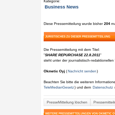
Kategorie:
Business News
Diese Pressemitteilung wurde bisher
204
ma
JURISTISCHES ZU DIESER PRESSEMITTEILUNG
Die Pressemitteilung mit dem Titel:
"
SHARE REPURCHASE 22.8.2011
"
steht unter der journalistisch-redaktionelle
Okmetic Oyj
(
Nachricht senden
)
Beachten Sie bitte die weiteren Informatio
TeleMedianGesetz
) und dem
Datenschutz
PresseMitteliung löschen
Pressemittei
WEITERE PRESSEMITTEILUNGEN VON OKMETIC O