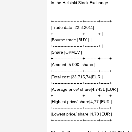
In the Helsinki Stock Exchange
+--------------------+---------+------+
|Trade date |22.8.2011| |
+--------------------+---------+ |
|Bourse trade |BUY | |
+--------------------+---------+ |
|Share |OKM1V | |
+--------------------+---------+------+
|Amount |5.000 |shares|
+--------------------+---------+------+
|Total cost |23.715,74|EUR |
+--------------------+---------+------+
|Average price/ share|4,7431 |EUR |
+--------------------+---------+------+
|Highest price/ share|4,77 |EUR |
+--------------------+---------+------+
|Lowest price/ share |4,70 |EUR |
+--------------------+---------+------+