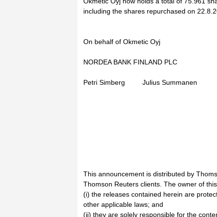
Okmetic Oyj now holds a total of 75.961 sh
including the shares repurchased on 22.8.2
On behalf of Okmetic Oyj
NORDEA BANK FINLAND PLC
Petri Simberg Julius Summanen
This announcement is distributed by Thoms
Thomson Reuters clients. The owner of thi
(i) the releases contained herein are prote
other applicable laws; and
(ii) they are solely responsible for the cont