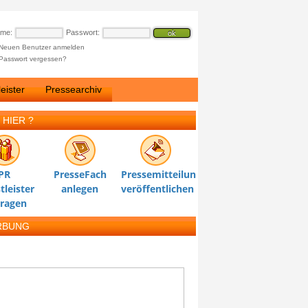
ame:
Passwort:
Neuen Benutzer anmelden
Passwort vergessen?
eister
Pressearchiv
 HIER ?
PR
PresseFach
Pressemitteilung
tleister
anlegen
veröffentlichen
tragen
RBUNG