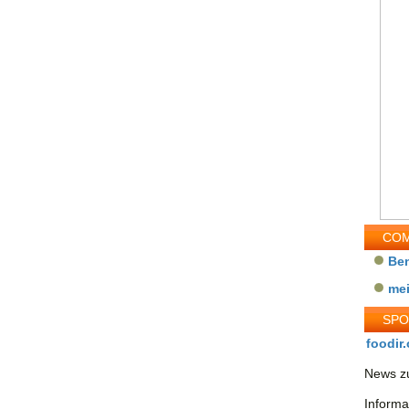
COM
Be
me
SP
foodir.
News zu
Informa