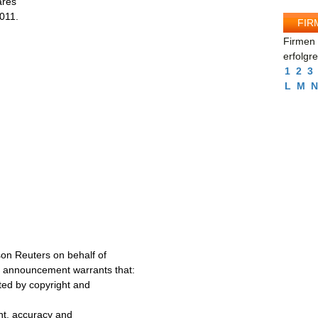
ares
011.
FIR
Firmen 
erfolgr
1
2
3
L
M
N
on Reuters on behalf of
s announcement warrants that:
cted by copyright and
ent, accuracy and