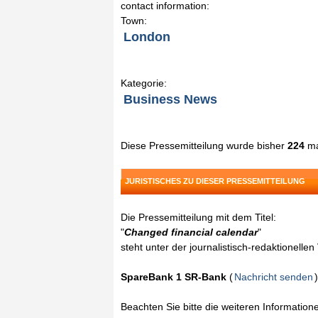
contact information:
Town:
London
Kategorie:
Business News
Diese Pressemitteilung wurde bisher
224
ma
JURISTISCHES ZU DIESER PRESSEMITTEILUNG
Die Pressemitteilung mit dem Titel:
"
Changed financial calendar
"
steht unter der journalistisch-redaktionelle
SpareBank 1 SR-Bank
(
Nachricht senden
)
Beachten Sie bitte die weiteren Informatio