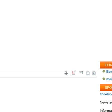
COM
Be
me
SP
foodir.
News zu
Informa