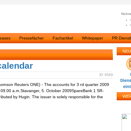
Nickn
leases
Pressefächer
Fachartikel
Whitepaper
PR Dienstl
NEU
calendar
ID: 6569
Diens
homson Reuters ONE) - The accounts for 3 rd quarter 2009
ein
at 09.00 a.m.Stavanger, 5. October 2009SpareBank 1 SR-
WE
buted by Hugin. The issuer is solely responsible for the