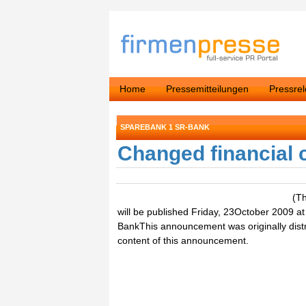
Home
Pressemitteilungen
Pressre
SPAREBANK 1 SR-BANK
Changed financial 
(T
will be published Friday, 23October 2009 
BankThis announcement was originally distri
content of this announcement.