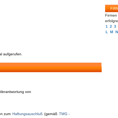
FIR
Firmen 
erfolgr
1
2
3
L
M
N
l aufgerufen.
n Verantwortung von
nen zum
Haftungsauschluß
(gemäß
TMG -