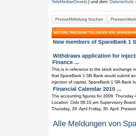
TeleMedianGesetz
) und dem
Datenschutz
PresseMitteliung löschen
Pressemittei
WEITERE PRESSEMITTEILUNGEN VON SPAREBANK
New members of SpareBank 1 S
Withdraws application for inject
Finance ...
This is in reference to the stock exchange 
that SpareBank 1 SR-Bank would submit an 
injection of capital. SpareBank 1 SR-Bank h
Financial Calendar 2010 ...
The accounting figures for 2009: Thursday 
Location: Oslo 08.15 am Supervisory Board
Thursday, 29. April Friday, 30. April: Present
Alle Meldungen von Sp