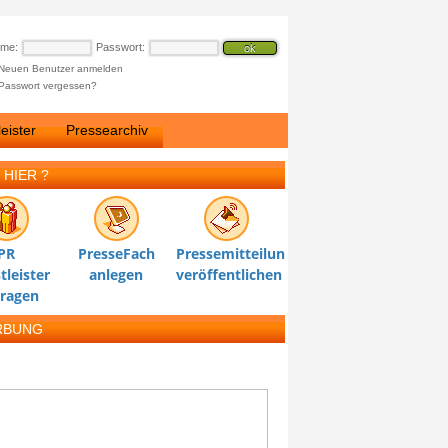
ame:
Passwort:
Neuen Benutzer anmelden
Passwort vergessen?
eister
Pressearchiv
 HIER ?
PR
PresseFach
Pressemitteilung
tleister
anlegen
veröffentlichen
tragen
RBUNG