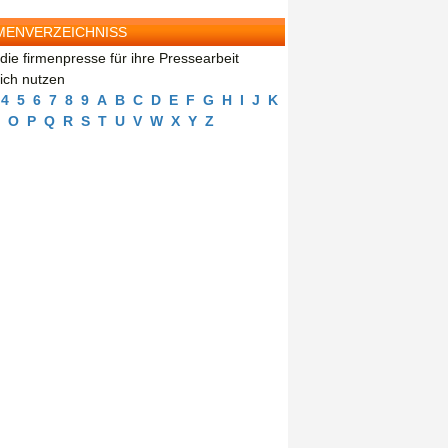
MENVERZEICHNISS
die firmenpresse für ihre Pressearbeit
eich nutzen
4
5
6
7
8
9
A
B
C
D
E
F
G
H
I
J
K
O
P
Q
R
S
T
U
V
W
X
Y
Z