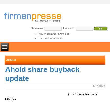
Nickname:
Passwort:
Neuen Benutzer anmelden
Passwort vergessen?
AHOLD
Ahold share buyback
update
ID: 66876
(Thomson Reuters
ONE) -