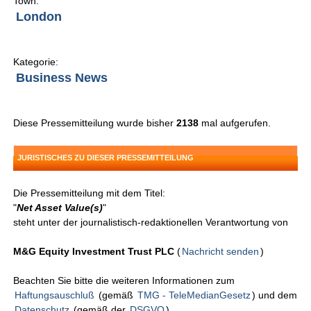
Town:
London
Kategorie:
Business News
Diese Pressemitteilung wurde bisher
2138
mal aufgerufen.
JURISTISCHES ZU DIESER PRESSEMITTEILUNG
Die Pressemitteilung mit dem Titel:
"
Net Asset Value(s)
"
steht unter der journalistisch-redaktionellen Verantwortung von
M&G Equity Investment Trust PLC
(
Nachricht senden
)
Beachten Sie bitte die weiteren Informationen zum
Haftungsauschluß
(gemäß
TMG - TeleMedianGesetz
) und dem
Datenschutz
(gemäß der
DSGVO
).