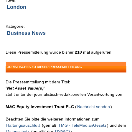
Town:
London
Kategorie:
Business News
Diese Pressemitteilung wurde bisher
210
mal aufgerufen.
JURISTISCHES ZU DIESER PRESSEMITTEILUNG
Die Pressemitteilung mit dem Titel:
"
Net Asset Value(s)
"
steht unter der journalistisch-redaktionellen Verantwortung von
M&G Equity Investment Trust PLC
(
Nachricht senden
)
Beachten Sie bitte die weiteren Informationen zum
Haftungsauschluß
(gemäß
TMG - TeleMedianGesetz
) und dem
Datenschutz
(gemäß der
DSGVO
).