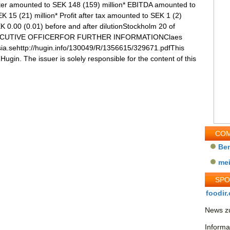
ter amounted to SEK 148 (159) million* EBITDA amounted to
K 15 (21) million* Profit after tax amounted to SEK 1 (2)
EK 0.00 (0.01) before and after dilutionStockholm 20 of
ECUTIVE OFFICERFOR FURTHER INFORMATIONClaes
a.sehttp://hugin.info/130049/R/1356615/329671.pdfThis
ugin. The issuer is solely responsible for the content of this
COM
Be
me
SP
foodir.
News zu
Informa