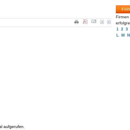
FIR
Firmen 
erfolgr
1
2
3
L
M
N
l aufgerufen.