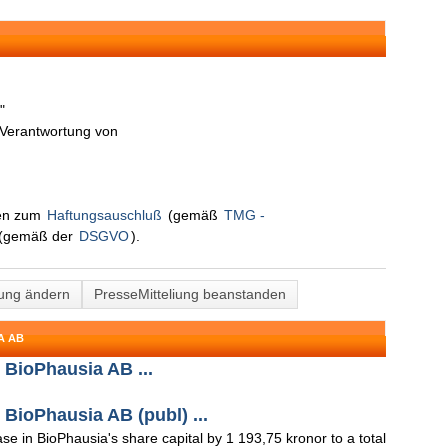
"
n Verantwortung von
nen zum
Haftungsauschluß
(gemäß
TMG -
(gemäß der
DSGVO
).
lung ändern
PresseMitteliung beanstanden
A AB
 BioPhausia AB ...
BioPhausia AB (publ) ...
se in BioPhausia's share capital by 1 193,75 kronor to a total