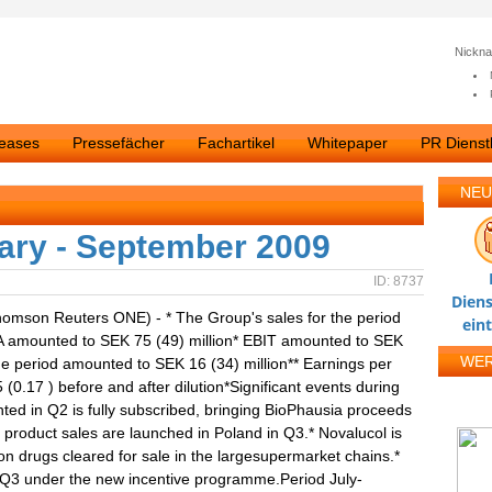
Nickn
leases
Pressefächer
Fachartikel
Whitepaper
PR Dienstl
NEU
uary - September 2009
ID: 8737
Diens
omson Reuters ONE) - * The Group's sales for the period
ein
A amounted to SEK 75 (49) million* EBIT amounted to SEK
WE
r the period amounted to SEK 16 (34) million** Earnings per
 (0.17 ) before and after dilution*Significant events during
nted in Q2 is fully subscribed, bringing BioPhausia proceeds
 product sales are launched in Poland in Q3.* Novalucol is
n drugs cleared for sale in the largesupermarket chains.*
 Q3 under the new incentive programme.Period July-