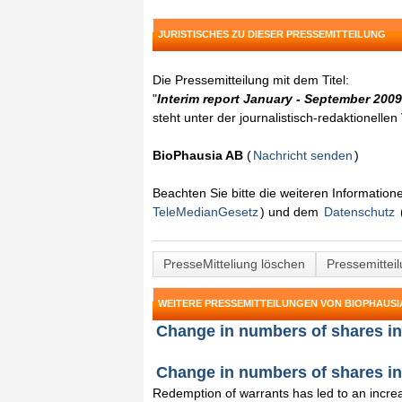
JURISTISCHES ZU DIESER PRESSEMITTEILUNG
Die Pressemitteilung mit dem Titel:
"
Interim report January - September 2009
steht unter der journalistisch-redaktionelle
BioPhausia AB
(
Nachricht senden
)
Beachten Sie bitte die weiteren Informatio
TeleMedianGesetz
) und dem
Datenschutz
PresseMitteliung löschen
Pressemittei
WEITERE PRESSEMITTEILUNGEN VON BIOPHAUSI
Change in numbers of shares in
Change in numbers of shares in 
Redemption of warrants has led to an increa