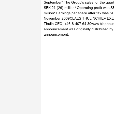
September* The Group's sales for the quar
SEK 21 (26) million* Operating profit was SE
million* Earnings per share after tax was S
November 2009CLAES THULINCHIEF EX
Thulin CEO, +46-8-407 64 30www.biophausi
announcement was originally distributed by H
announcement.