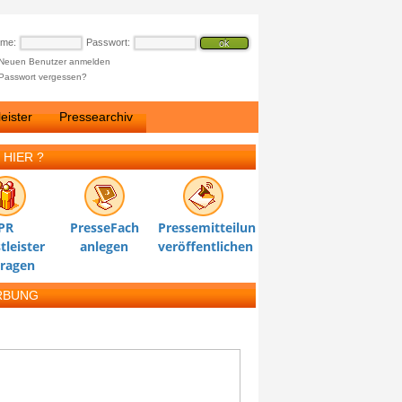
ame:
Passwort:
Neuen Benutzer anmelden
Passwort vergessen?
eister
Pressearchiv
 HIER ?
PR
PresseFach
Pressemitteilung
tleister
anlegen
veröffentlichen
tragen
RBUNG