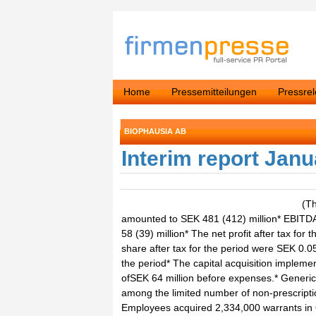
Home
Pressemitteilungen
Pressre
BIOPHAUSIA AB
Interim report Jan
(Th
amounted to SEK 481 (412) million* EBITD
58 (39) million* The net profit after tax fo
share after tax for the period were SEK 0.05
the period* The capital acquisition impleme
ofSEK 64 million before expenses.* Generic
among the limited number of non-prescriptio
Employees acquired 2,334,000 warrants in