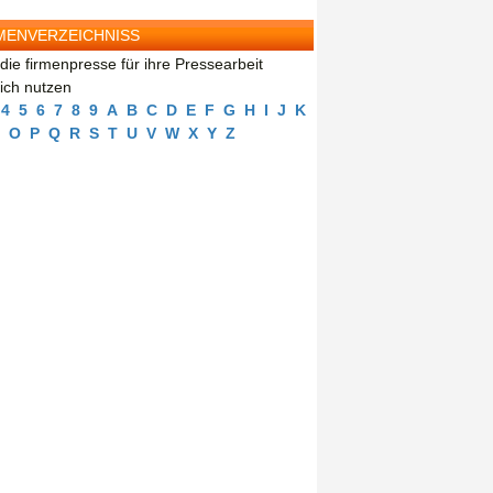
MENVERZEICHNISS
die firmenpresse für ihre Pressearbeit
eich nutzen
4
5
6
7
8
9
A
B
C
D
E
F
G
H
I
J
K
O
P
Q
R
S
T
U
V
W
X
Y
Z