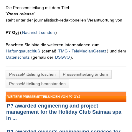
Die Pressemitteilung mit dem Titel:
"
Press release
"
steht unter der journalistisch-redaktionellen Verantwortung von
P? Oyj
(
Nachricht senden
)
Beachten Sie bitte die weiteren Informationen zum
Haftungsauschluß
(gemäß
TMG - TeleMedianGesetz
) und dem
Datenschutz
(gemäß der
DSGVO
).
PresseMitteliung löschen
Pressemitteilung ändern
PresseMitteliung beanstanden
WEITERE PRESSEMITTEILUNGEN VON P? OYJ
P? awarded engineering and project
management for the Holiday Club Saimaa spa
in ...
P? awarded owner's engineering services for