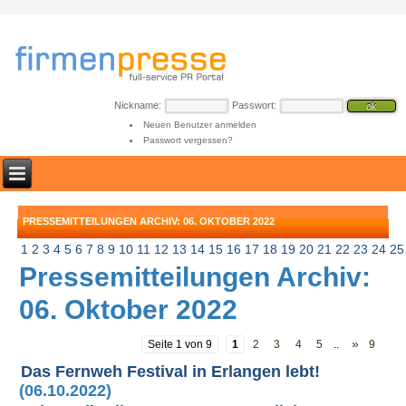
Nickname:
Passwort:
Neuen Benutzer anmelden
Passwort vergessen?
PRESSEMITTEILUNGEN ARCHIV: 06. OKTOBER 2022
1
2
3
4
5
6
7
8
9
10
11
12
13
14
15
16
17
18
19
20
21
22
23
24
25
Pressemitteilungen Archiv:
06. Oktober 2022
»
Seite 1 von 9
1
2
3
4
5
..
9
Das Fernweh Festival in Erlangen lebt!
(06.10.2022)