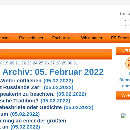
Nickn
leases
Pressefächer
Fachartikel
Whitepaper
PR Dienstl
NEU
2
18
19
20
21
22
23
24
25
26
27
28
29
30
31
 Archiv: 05. Februar 2022
Diens
Winter entfliehen
(05.02.2022)
ein
ht Russlands Zar“
(05.02.2022)
Speakerin zu beachten.
(05.02.2022)
WE
sche Tradition?
(05.02.2022)
iebesbriefe oder Gedichte
(05.02.2022)
aum
(05.02.2022)
erung an einer der größten
t an
(05.02.2022)