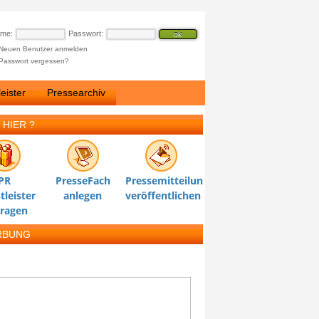
ame:
Passwort:
Neuen Benutzer anmelden
Passwort vergessen?
eister
Pressearchiv
 HIER ?
PR
PresseFach
Pressemitteilung
tleister
anlegen
veröffentlichen
tragen
RBUNG