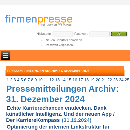
Nickname:
Passwort:
Neuen Benutzer anmelden
Passwort vergessen?
PRESSEMITTEILUNGEN ARCHIV: 31. DEZEMBER 2024
1
2
3
4
5
6
7
8
9
10
11
12
13
14
15
16
17
18
19
20
21
22
23
24
25
Pressemitteilungen Archiv:
31. Dezember 2024
Echte Karrierechancen entdecken. Dank
künstlicher Intelligenz. Und der neuen App /
Der KarriereKompass
(31.12.2024)
Optimierung der internen Linkstruktur für