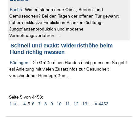
Buchs
: Wie entstehen neue Obst-, Beeren- und
Gemüsesorten? Bei den Tagen der offenen Tür gewährt
Lubera exklusive Einblicke in Pflanzenzüchtung,
Jungpflanzenproduktion und moderne
Vermehrungsverfahren. ...
Schnell und exakt: Widerristhöhe beim
Hund richtig messen
Büdingen
: Die Größe eines Hundes richtig messen: So geht
es! Anleitung mit vielen Zusatzinfos zur Gesundheit
verschiedener Hundegrößen. ...
Seite 5 von 4453:
«
»
1
..
4
5
6
7
8
9
10
11
12
13
..
4453