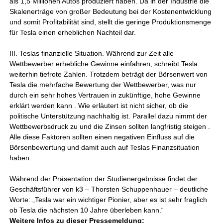
als 1,5 Millionen Autos produziert haben. Da in der Industrie die
Skalenerträge von großer Bedeutung bei der Kostenentwicklung
und somit Profitabilität sind, stellt die geringe Produktionsmenge
für Tesla einen erheblichen Nachteil dar.
III. Teslas finanzielle Situation. Während zur Zeit alle
Wettbewerber erhebliche Gewinne einfahren, schreibt Tesla
weiterhin tiefrote Zahlen. Trotzdem beträgt der Börsenwert von
Tesla die mehrfache Bewertung der Wettbewerber, was nur
durch ein sehr hohes Vertrauen in zukünftige, hohe Gewinne
erklärt werden kann . Wie erläutert ist nicht sicher, ob die
politische Unterstützung nachhaltig ist. Parallel dazu nimmt der
Wettbewerbsdruck zu und die Zinsen sollten langfristig steigen .
Alle diese Faktoren sollten einen negativen Einfluss auf die
Börsenbewertung und damit auch auf Teslas Finanzsituation
haben.
Während der Präsentation der Studienergebnisse findet der
Geschäftsführer von k3 – Thorsten Schuppenhauer – deutliche
Worte: „Tesla war ein wichtiger Pionier, aber es ist sehr fraglich
ob Tesla die nächsten 10 Jahre überleben kann.“
Weitere Infos zu dieser Pressemeldung: