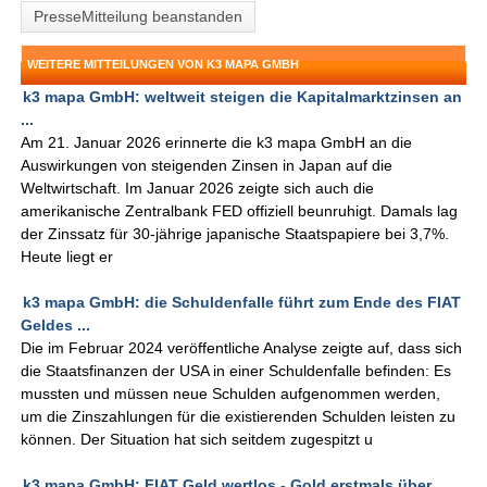
PresseMitteilung beanstanden
WEITERE MITTEILUNGEN VON K3 MAPA GMBH
k3 mapa GmbH: weltweit steigen die Kapitalmarktzinsen an
...
Am 21. Januar 2026 erinnerte die k3 mapa GmbH an die
Auswirkungen von steigenden Zinsen in Japan auf die
Weltwirtschaft. Im Januar 2026 zeigte sich auch die
amerikanische Zentralbank FED offiziell beunruhigt. Damals lag
der Zinssatz für 30-jährige japanische Staatspapiere bei 3,7%.
Heute liegt er
k3 mapa GmbH: die Schuldenfalle führt zum Ende des FIAT
Geldes ...
Die im Februar 2024 veröffentliche Analyse zeigte auf, dass sich
die Staatsfinanzen der USA in einer Schuldenfalle befinden: Es
mussten und müssen neue Schulden aufgenommen werden,
um die Zinszahlungen für die existierenden Schulden leisten zu
können. Der Situation hat sich seitdem zugespitzt u
k3 mapa GmbH: FIAT Geld wertlos - Gold erstmals über