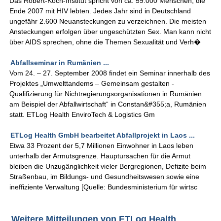
Das Robert-Koch-Institut spricht von ca. 59.000 Menschen, die
Ende 2007 mit HIV lebten. Jedes Jahr sind in Deutschland
ungefähr 2.600 Neuansteckungen zu verzeichnen. Die meisten
Ansteckungen erfolgen über ungeschützten Sex. Man kann nicht
über AIDS sprechen, ohne die Themen Sexualität und Verh�
Abfallseminar in Rumänien ...
Vom 24. – 27. September 2008 findet ein Seminar innerhalb des
Projektes „Umwelttandems – Gemeinsam gestalten -
Qualifizierung für Nichtregierungsorganisationen in Rumänien
am Beispiel der Abfallwirtschaft“ in Constan&#355;a, Rumänien
statt. ETLog Health EnviroTech & Logistics Gm
ETLog Health GmbH bearbeitet Abfallprojekt in Laos ...
Etwa 33 Prozent der 5,7 Millionen Einwohner in Laos leben
unterhalb der Armutsgrenze. Hauptursachen für die Armut
bleiben die Unzugänglichkeit vieler Bergregionen, Defizite beim
Straßenbau, im Bildungs- und Gesundheitswesen sowie eine
ineffiziente Verwaltung [Quelle: Bundesministerium für wirtsc
Weitere Mitteilungen von ETLog Health