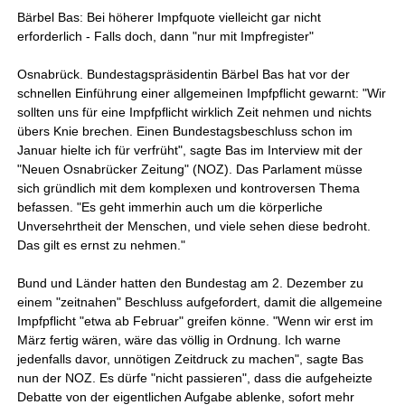
Bärbel Bas: Bei höherer Impfquote vielleicht gar nicht
erforderlich - Falls doch, dann "nur mit Impfregister"
Osnabrück. Bundestagspräsidentin Bärbel Bas hat vor der
schnellen Einführung einer allgemeinen Impfpflicht gewarnt: "Wir
sollten uns für eine Impfpflicht wirklich Zeit nehmen und nichts
übers Knie brechen. Einen Bundestagsbeschluss schon im
Januar hielte ich für verfrüht", sagte Bas im Interview mit der
"Neuen Osnabrücker Zeitung" (NOZ). Das Parlament müsse
sich gründlich mit dem komplexen und kontroversen Thema
befassen. "Es geht immerhin auch um die körperliche
Unversehrtheit der Menschen, und viele sehen diese bedroht.
Das gilt es ernst zu nehmen."
Bund und Länder hatten den Bundestag am 2. Dezember zu
einem "zeitnahen" Beschluss aufgefordert, damit die allgemeine
Impfpflicht "etwa ab Februar" greifen könne. "Wenn wir erst im
März fertig wären, wäre das völlig in Ordnung. Ich warne
jedenfalls davor, unnötigen Zeitdruck zu machen", sagte Bas
nun der NOZ. Es dürfe "nicht passieren", dass die aufgeheizte
Debatte von der eigentlichen Aufgabe ablenke, sofort mehr