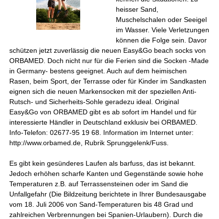
heisser Sand,
Muschelschalen oder Seeigel
im Wasser. Viele Verletzungen
können die Folge sein. Davor
schützen jetzt zuverlässig die neuen Easy&Go beach socks von
ORBAMED. Doch nicht nur für die Ferien sind die Socken -Made
in Germany- bestens geeignet. Auch auf dem heimischen
Rasen, beim Sport, der Terrasse oder für Kinder im Sandkasten
eignen sich die neuen Markensocken mit der speziellen Anti-
Rutsch- und Sicherheits-Sohle geradezu ideal. Original
Easy&Go von ORBAMED gibt es ab sofort im Handel und für
interessierte Händler in Deutschland exklusiv bei ORBAMED.
Info-Telefon: 02677-95 19 68. Information im Internet unter:
http://www.orbamed.de, Rubrik Sprunggelenk/Fuss.
Es gibt kein gesünderes Laufen als barfuss, das ist bekannt.
Jedoch erhöhen scharfe Kanten und Gegenstände sowie hohe
Temperaturen z.B. auf Terrassensteinen oder im Sand die
Unfallgefahr (Die Bildzeitung berichtete in Ihrer Bundesausgabe
vom 18. Juli 2006 von Sand-Temperaturen bis 48 Grad und
zahlreichen Verbrennungen bei Spanien-Urlaubern). Durch die