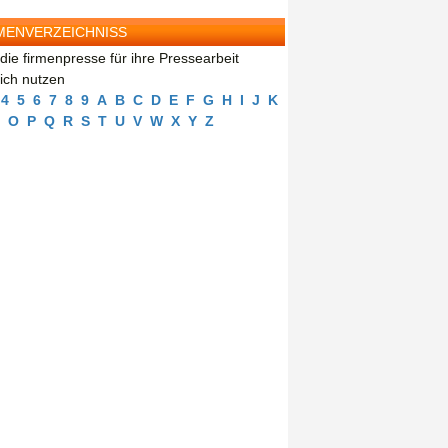
MENVERZEICHNISS
die firmenpresse für ihre Pressearbeit
eich nutzen
4
5
6
7
8
9
A
B
C
D
E
F
G
H
I
J
K
O
P
Q
R
S
T
U
V
W
X
Y
Z