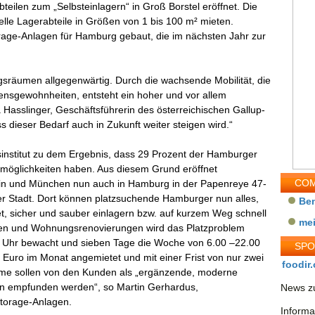
bteilen zum „Selbsteinlagern“ in Groß Borstel eröffnet. Die
elle Lagerabteile in Größen von 1 bis 100 m² mieten.
orage-Anlagen für Hamburg gebaut, die im nächsten Jahr zur
ngsräumen allgegenwärtig. Durch die wachsende Mobilität, die
bensgewohnheiten, entsteht ein hoher und vor allem
ha Hasslinger, Geschäftsführerin des österreichischen Gallup-
s dieser Bedarf auch in Zukunft weiter steigen wird.“
institut zu dem Ergebnis, dass 29 Prozent der Hamburger
rmöglichkeiten haben. Aus diesem Grund eröffnet
COM
lin und München nun auch in Hamburg in der Papenreye 47-
der Stadt. Dort können platzsuchende Hamburger nun alles,
Be
t, sicher und sauber einlagern bzw. auf kurzem Weg schnell
me
gen und Wohnungsrenovierungen wird das Platzproblem
 die Uhr bewacht und sieben Tage die Woche von 6.00 –22.00
SP
30 Euro im Monat angemietet und mit einer Frist von nur zwei
foodir.
me sollen von den Kunden als „ergänzende, moderne
en empfunden werden“, so Martin Gerhardus,
News zu
storage-Anlagen.
Informa