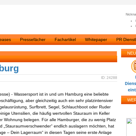
Nickn
leases
Pressefächer
Fachartikel
Whitepaper
PR Dienstl
NEU
mburg
ID: 24288
Diens
ein
esse) - Wassersport ist in und um Hamburg eine beliebte
WE
eschäftigung, aber gleichzeitig auch ein sehr platzintensiver
gelausrüstung, Surfbrett, Segel, Schlauchboot oder Ruder
einige Utensilien, die häufig wertvollen Stauraum im Keller
er Wohnung belegen. Für alle Hamburger, die zu wenig Platz
d „Stauraumverschwender“ endlich auslagern möchten, hat
age – Dein Lagerraum“ in diesen Tagen seine erste Anlage