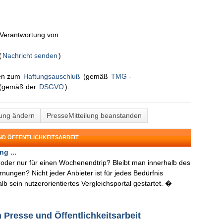
n Verantwortung von
(
Nachricht senden
)
nen zum
Haftungsauschluß
(gemäß
TMG -
(gemäß der
DSGVO
).
lung ändern
PresseMitteilung beanstanden
ND ÖFFENTLICHKEITSARBEIT
g ...
der nur für einen Wochenendtrip? Bleibt man innerhalb des
nungen? Nicht jeder Anbieter ist für jedes Bedürfnis
b sein nutzerorientiertes Vergleichsportal gestartet. �
 Presse und Öffentlichkeitsarbeit