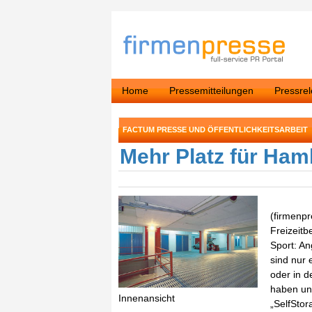
Home
Pressemitteilungen
Pressre
FACTUM PRESSE UND ÖFFENTLICHKEITSARBEIT
Mehr Platz für Ha
(firmenpr
Freizeitb
Sport: An
sind nur 
oder in d
haben un
Innenansicht
„SelfStor