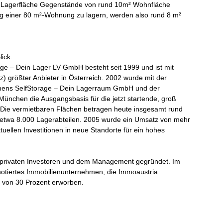
 m² Lagerfläche Gegenstände von rund 10m² Wohnfläche
g einer 80 m²-Wohnung zu lagern, werden also rund 8 m²
ick:
ge – Dein Lager LV GmbH besteht seit 1999 und ist mit
z) größter Anbieter in Österreich. 2002 wurde mit der
mens SelfStorage – Dein Lagerraum GmbH und der
München die Ausgangsbasis für die jetzt startende, groß
. Die vermietbaren Flächen betragen heute insgesamt rund
n etwa 8.000 Lagerabteilen. 2005 wurde ein Umsatz von mehr
ktuellen Investitionen in neue Standorte für ein hohes
 privaten Investoren und dem Management gegründet. Im
notiertes Immobilienunternehmen, die Immoaustria
 von 30 Prozent erworben.