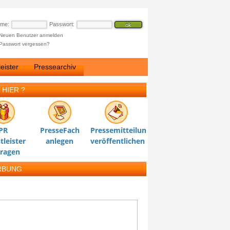
ame:
Passwort:
Neuen Benutzer anmelden
Passwort vergessen?
eister
Pressearchiv
 HIER ?
PR
PresseFach
Pressemitteilung
tleister
anlegen
veröffentlichen
tragen
RBUNG