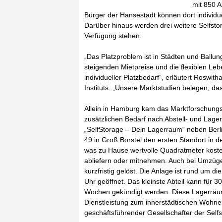
mit 850 A
Bürger der Hansestadt können dort individu
Darüber hinaus werden drei weitere Selfst
Verfügung stehen.
„Das Platzproblem ist in Städten und Ballu
steigenden Mietpreise und die flexiblen Le
individueller Platzbedarf“, erläutert Roswit
Instituts. „Unsere Marktstudien belegen, das
Allein in Hamburg kam das Marktforschungs
zusätzlichen Bedarf nach Abstell- und Lage
„SelfStorage – Dein Lagerraum“ neben Ber
49 in Groß Borstel den ersten Standort in 
was zu Hause wertvolle Quadratmeter koste
abliefern oder mitnehmen. Auch bei Umzü
kurzfristig gelöst. Die Anlage ist rund um
Uhr geöffnet. Das kleinste Abteil kann für 
Wochen gekündigt werden. Diese Lagerräu
Dienstleistung zum innerstädtischen Wohn
geschäftsführender Gesellschafter der Self