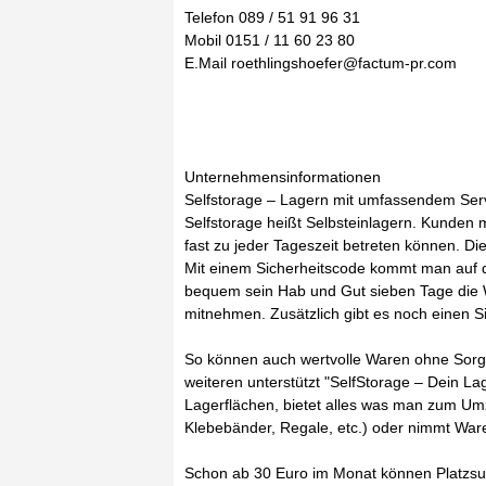
Telefon 089 / 51 91 96 31
Mobil 0151 / 11 60 23 80
E.Mail roethlingshoefer@factum-pr.com
Unternehmensinformationen
Selfstorage – Lagern mit umfassendem Serv
Selfstorage heißt Selbsteinlagern. Kunden m
fast zu jeder Tageszeit betreten können. Di
Mit einem Sicherheitscode kommt man auf 
bequem sein Hab und Gut sieben Tage die 
mitnehmen. Zusätzlich gibt es noch einen Si
So können auch wertvolle Waren ohne Sorg
weiteren unterstützt "SelfStorage – Dein 
Lagerflächen, bietet alles was man zum Umz
Klebebänder, Regale, etc.) oder nimmt War
Schon ab 30 Euro im Monat können Platzsuc