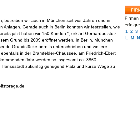
FIR
Firmen 
, betreiben wir auch in München seit vier Jahren und in
erfolgr
n Anlagen. Gerade auch in Berlin konnten wir feststellen, wie
1
2
3
ereits jetzt haben wir 150 Kunden.“, erklärt Gerhardus stolz.
L
M
N
esem Grund bis 2009 eröffnet werden. In Berlin, München
ssende Grundstücke bereits unterschrieben und weitere
d ebenfalls in der Bramfelder-Chaussee, am Friedrich-Ebert
m kommenden Jahr werden so insgesamt ca. 3860
r Hansestadt zukünftig genügend Platz und kurze Wege zu
lfstorage.de.