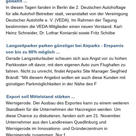
gewählt ...
In diesen Tagen fanden in Berlin die 2. Deutschen Autohoftage
für alle Autohof-Betreiber statt, veranstaltet von der Vereinigung
Deutscher Autohöfe e. V. (VEDA). Im Rahmen der Tagung
bestimmten die VEDA-Mitglieder einen neuen Vorstand. Karl-
Heinz Schneider, Dr. Lothar Koniarski sowie Fritz Schöbe
Langzeitparker parken günstiger bei Airparks - Ersparnis
von bis zu 80% möglich ...
Gerade Langzeiturlauber scheuen sich aus Angst vor zu hohen
Parkkosten oft davor, mit dem eigenen Auto zum Flughafen zu
fahren. Nicht zu unrecht, findet Airparks Site Manager Siegfried
Brändl: "Mit diesem Angebot wollen wir auch diese Kunden mit
günstigen Parkmöglichkeiten in der Nähe des F
Export soll Mittelstand stärken ...
Wernigerode. Der Ausbau des Exportes kann zu einem weiteren
Standbein für die Unternehmen der Harzregion werden. Um
diese Chance zu diskutieren, fanden sich am 21. November
Unternehmer aus den Landkreisen Quedlinburg und
Wernigerode im Innovations- und Gründerzentrum in
Wernigerode zusammen. Nur f