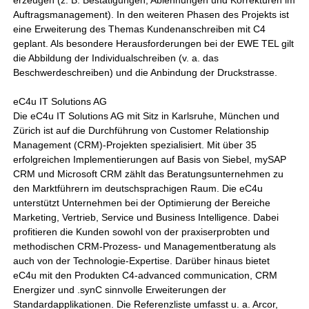
erzeugen (z. B. Bestätigungen, Ablehnungen und Korrekturen im
Auftragsmanagement). In den weiteren Phasen des Projekts ist
eine Erweiterung des Themas Kundenanschreiben mit C4
geplant. Als besondere Herausforderungen bei der EWE TEL gilt
die Abbildung der Individualschreiben (v. a. das
Beschwerdeschreiben) und die Anbindung der Druckstrasse.
eC4u IT Solutions AG
Die eC4u IT Solutions AG mit Sitz in Karlsruhe, München und
Zürich ist auf die Durchführung von Customer Relationship
Management (CRM)-Projekten spezialisiert. Mit über 35
erfolgreichen Implementierungen auf Basis von Siebel, mySAP
CRM und Microsoft CRM zählt das Beratungsunternehmen zu
den Marktführern im deutschsprachigen Raum. Die eC4u
unterstützt Unternehmen bei der Optimierung der Bereiche
Marketing, Vertrieb, Service und Business Intelligence. Dabei
profitieren die Kunden sowohl von der praxiserprobten und
methodischen CRM-Prozess- und Managementberatung als
auch von der Technologie-Expertise. Darüber hinaus bietet
eC4u mit den Produkten C4-advanced communication, CRM
Energizer und .synC sinnvolle Erweiterungen der
Standardapplikationen. Die Referenzliste umfasst u. a. Arcor,