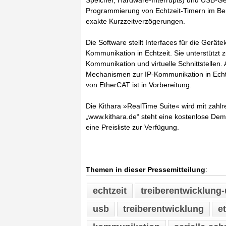
Speicher, Hardware-Interrupts) und USB-Ge
Programmierung von Echtzeit-Timern im Be
exakte Kurzzeitverzögerungen.
Die Software stellt Interfaces für die Gerät
Kommunikation in Echtzeit. Sie unterstützt z
Kommunikation und virtuelle Schnittstellen
Mechanismen zur IP-Kommunikation in Echtz
von EtherCAT ist in Vorbereitung.
Die Kithara »RealTime Suite« wird mit zahl
„www.kithara.de“ steht eine kostenlose De
eine Preisliste zur Verfügung.
Themen in dieser Pressemitteilung
:
echtzeit
treiberentwicklung
usb
treiberentwicklung
e