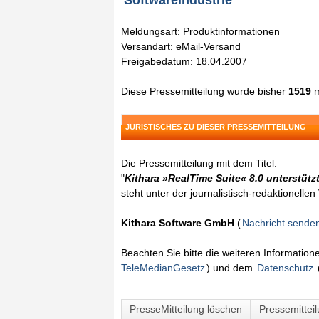
Softwareindustrie
Meldungsart: Produktinformationen
Versandart: eMail-Versand
Freigabedatum: 18.04.2007
Diese Pressemitteilung wurde bisher
1519
m
JURISTISCHES ZU DIESER PRESSEMITTEILUNG
Die Pressemitteilung mit dem Titel:
"
Kithara »RealTime Suite« 8.0 unterstütz
steht unter der journalistisch-redaktionelle
Kithara Software GmbH
(
Nachricht sende
Beachten Sie bitte die weiteren Informatio
TeleMedianGesetz
) und dem
Datenschutz
PresseMitteilung löschen
Pressemittei