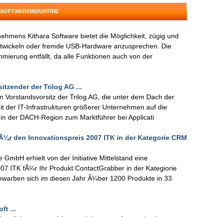
 SOFTWAREINDUSTRIE
ehmens Kithara Software bietet die Möglichkeit, zügig und
ntwickeln oder fremde USB-Hardware anzusprechen. Die
mierung entfällt, da alle Funktionen auch von der
tzender der Trilog AG ...
n Vorstandsvorsitz der Trilog AG, die unter dem Dach der
t der IT-Infrastrukturen größerer Unternehmen auf die
ll in der DACH-Region zum Marktführer bei Applicati
Ã¼r den Innovationspreis 2007 ITK in der Kategorie CRM
e GmbH erhielt von der Initiative Mittelstand eine
07 ITK fÃ¼r Ihr Produkt ContactGrabber in der Kategiorie
warben sich im diesen Jahr Ã¼ber 1200 Produkte in 33
ft ...