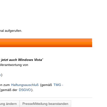
al aufgerufen.
t jetzt auch Windows Vista
"
n Verantwortung von
n
)
nen zum
Haftungsauschluß
(gemäß
TMG -
(gemäß der
DSGVO
).
lung ändern
PresseMitteilung beanstanden