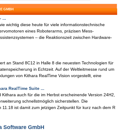
RE GMBH
...
ie wichtig diese heute für viele informationstechnische
 Servomotoren eines Roboterarms, präzisen Mess-
ssistenzsystemen – die Reaktionszeit zwischen Hardware-
rt an Stand 8C12 in Halle 8 die neuesten Technologien für
datenspeicherung in Echtzeit. Auf der Weltleitmesse rund um
lungen von Kithara RealTime Vision vorgestellt, eine
ra RealTime Suite ...
d Kithara auch für die im Herbst erscheinende Version 24H2,
rweiterung schnellstmöglich sicherstellen. Die
 11.18 ist damit zum jetzigen Zeitpunkt für kurz nach dem R
ra Software GmbH