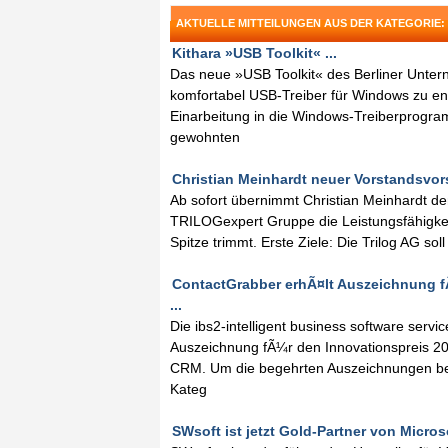
AKTUELLE MITTEILUNGEN AUS DER KATEGORIE:
Kithara »USB Toolkit« ...
Das neue »USB Toolkit« des Berliner Untern
komfortabel USB-Treiber für Windows zu e
Einarbeitung in die Windows-Treiberprogram
gewohnten
Christian Meinhardt neuer Vorstandsvorsi
Ab sofort übernimmt Christian Meinhardt de
TRILOGexpert Gruppe die Leistungsfähigkei
Spitze trimmt. Erste Ziele: Die Trilog AG so
ContactGrabber erhÃ¤lt Auszeichnung f
...
Die ibs2-intelligent business software servic
Auszeichnung fÃ¼r den Innovationspreis 20
CRM. Um die begehrten Auszeichnungen be
Kateg
SWsoft ist jetzt Gold-Partner von Microso