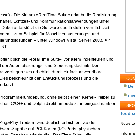
esse) - Die Kithara »RealTime Suite« erlaubt die Realisierung
naher, Echtzeit- und Kommunikationsanwendungen unter
Dabei unterstützt die Software das Erstellen von Echtzeit-
gen – zum Beispiel für Maschinensteuerungen und
sierungslösungen – unter Windows Vista, Server 2003, XP,
 NT.
fiehlt sich die »RealTime Suite« vor allem Ingenieuren und
ld der Automatisierungs- und Steuerungstechnik. Der
g verringert sich erheblich durch einfach anwendbare
 Dies beschleunigt den Entwicklungsprozess und die
COM
erkürzt.
Be
me
 Programmierumgebung, ohne selbst einen Kernel-Treiber zu
hen C/C++ und Delphi direkt unterstützt, in eingeschränkter
SP
foodir.
ug&Play-Treibern wird deutlich erleichtert. Zu den
News zu
ware-Zugriffe auf PCI-Karten (I/O-Ports, physischen
Informa