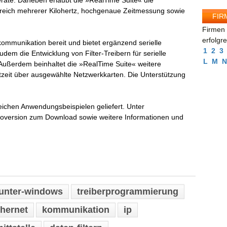
räte. Daneben erlaubt die »RealTime Suite« die
reich mehrerer Kilohertz, hochgenaue Zeitmessung sowie
FIR
Firmen 
erfolgr
ekommunikation bereit und bietet ergänzend serielle
1
2
3
udem die Entwicklung von Filter-Treibern für serielle
L
M
N
. Außerdem beinhaltet die »RealTime Suite« weitere
eit über ausgewählte Netzwerkkarten. Die Unterstützung
reichen Anwendungsbeispielen geliefert. Unter
moversion zum Download sowie weitere Informationen und
-unter-windows
treiberprogrammierung
thernet
kommunikation
ip