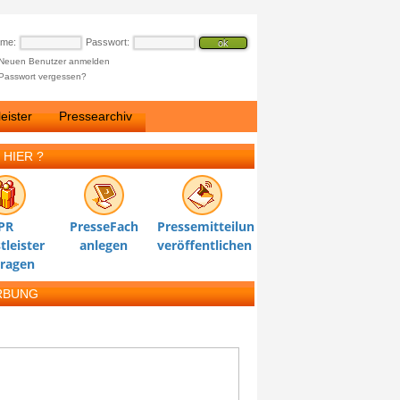
ame:
Passwort:
Neuen Benutzer anmelden
Passwort vergessen?
eister
Pressearchiv
 HIER ?
PR
PresseFach
Pressemitteilung
tleister
anlegen
veröffentlichen
tragen
RBUNG