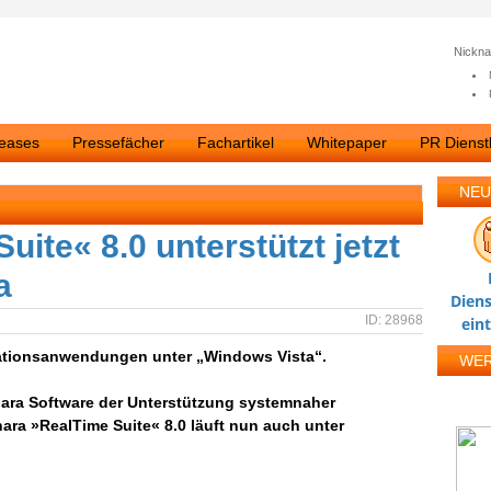
Nickn
leases
Pressefächer
Fachartikel
Whitepaper
PR Dienstl
NEU
uite« 8.0 unterstützt jetzt
a
Diens
ID: 28968
ein
tionsanwendungen unter „Windows Vista“.
WE
thara Software der Unterstützung systemnaher
hara »RealTime Suite« 8.0 läuft nun auch unter