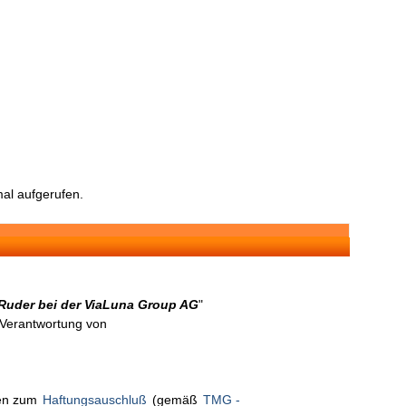
al aufgerufen.
Ruder bei der ViaLuna Group AG
"
n Verantwortung von
nen zum
Haftungsauschluß
(gemäß
TMG -