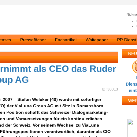
Nickn
leases
Pressefächer
Fachartikel
Whitepaper
PR Dienstl
NEU
ernimmt als CEO das Ruder
roup AG
Diens
ID: 30013
ein
2007 – Stefan Welcker (40) wurde mit sofortiger
WE
EO) der ViaLuna Group AG mit Sitz in Romanshorn
en Position schafft das Schweizer Dialogmarketing-
ren und Voraussetzungen für ein kontinuierliches
nd der Schweiz. Vor seinem Wechsel zu ViaLuna
 Führungspositionen verantwortlich, darunter als CIO