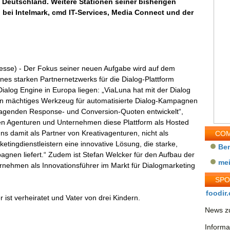
eutschland. Weitere Stationen seiner bisherigen
ei Intelmark, cmd IT-Services, Media Connect und der
resse) - Der Fokus seiner neuen Aufgabe wird auf dem
nes starken Partnernetzwerks für die Dialog-Plattform
alog Engine in Europa liegen: „ViaLuna hat mit der Dialog
in mächtiges Werkzeug für automatisierte Dialog-Kampagnen
ragenden Response- und Conversion-Quoten entwickelt“,
ten Agenturen und Unternehmen diese Plattform als Hosted
 uns damit als Partner von Kreativagenturen, nicht als
COM
etingdienstleistern eine innovative Lösung, die starke,
Be
agnen liefert.“ Zudem ist Stefan Welcker für den Aufbau der
me
rnehmen als Innovationsführer im Markt für Dialogmarketing
SP
foodir.
ist verheiratet und Vater von drei Kindern.
News zu
Informa