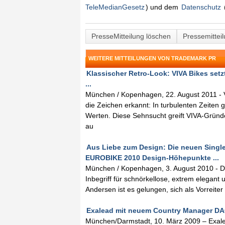
TeleMedianGesetz
) und dem
Datenschutz
PresseMitteilung löschen
Pressemittei
WEITERE MITTEILUNGEN VON TRADEMARK PR
Klassischer Retro-Look: VIVA Bikes setz
...
München / Kopenhagen, 22. August 2011 - V
die Zeichen erkannt: In turbulenten Zeiten 
Werten. Diese Sehnsucht greift VIVA-Gründ
au
Aus Liebe zum Design: Die neuen Single
EUROBIKE 2010 Design-Höhepunkte ...
München / Kopenhagen, 3. August 2010 - Die
Inbegriff für schnörkellose, extrem elegan
Andersen ist es gelungen, sich als Vorreit
Exalead mit neuem Country Manager DAC
München/Darmstadt, 10. März 2009 – Exalea