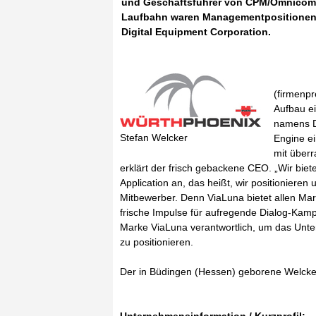
und Geschäftsführer von CPM/Omnicom D
Laufbahn waren Managementpositionen b
Digital Equipment Corporation.
(firmenp
Aufbau ei
namens Di
Stefan Welcker
Engine e
mit über
erklärt der frisch gebackene CEO. „Wir bie
Application an, das heißt, wir positionieren
Mitbewerber. Denn ViaLuna bietet allen Mark
frische Impulse für aufregende Dialog-Kamp
Marke ViaLuna verantwortlich, um das Unte
zu positionieren.
Der in Büdingen (Hessen) geborene Welcker 