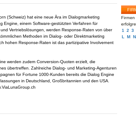
FIR
rn (Schweiz) hat eine neue Ära im Dialogmarketing
Firmen 
log Engine, einem Software-gestützten Verfahren für
erfolgr
und Vertriebslösungen, werden Response-Raten von über
1
2
3
erkömmlichen Methoden im Dialog- oder Direktmarketing
L
M
N
ch hohen Response-Raten ist das partizipative Involvement
gine werden zudem Conversion-Quoten erzielt, die
hes übertreffen. Zahlreiche Dialog- und Marketing-Agenturen
pagnen für Fortune 1000-Kunden bereits die Dialog Engine
rlassungen in Deutschland, Großbritannien und den USA.
ww.ViaLunaGroup.ch