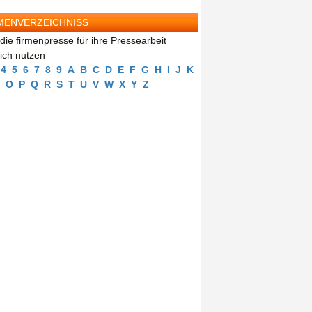
MENVERZEICHNISS
die firmenpresse für ihre Pressearbeit
eich nutzen
4
5
6
7
8
9
A
B
C
D
E
F
G
H
I
J
K
O
P
Q
R
S
T
U
V
W
X
Y
Z