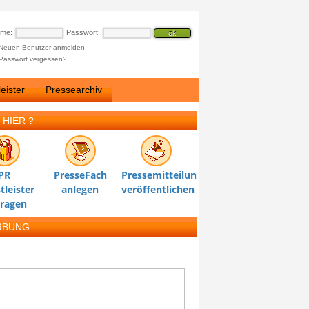
ame:
Passwort:
Neuen Benutzer anmelden
Passwort vergessen?
eister
Pressearchiv
 HIER ?
PR
PresseFach
Pressemitteilung
tleister
anlegen
veröffentlichen
tragen
RBUNG