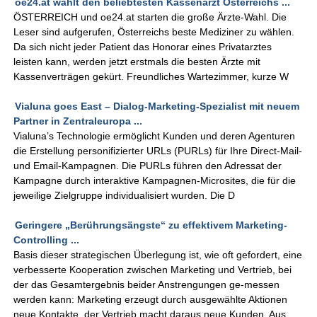
oe24.at wählt den beliebtesten Kassenarzt Österreichs ...
ÖSTERREICH und oe24.at starten die große Ärzte-Wahl. Die
Leser sind aufgerufen, Österreichs beste Mediziner zu wählen.
Da sich nicht jeder Patient das Honorar eines Privatarztes
leisten kann, werden jetzt erstmals die besten Ärzte mit
Kassenverträgen gekürt. Freundliches Wartezimmer, kurze W
Vialuna goes East – Dialog-Marketing-Spezialist mit neuem
Partner in Zentraleuropa ...
Vialuna’s Technologie ermöglicht Kunden und deren Agenturen
die Erstellung personifizierter URLs (PURLs) für Ihre Direct-Mail-
und Email-Kampagnen. Die PURLs führen den Adressat der
Kampagne durch interaktive Kampagnen-Microsites, die für die
jeweilige Zielgruppe individualisiert wurden. Die D
Geringere „Berührungsängste“ zu effektivem Marketing-
Controlling ...
Basis dieser strategischen Überlegung ist, wie oft gefordert, eine
verbesserte Kooperation zwischen Marketing und Vertrieb, bei
der das Gesamtergebnis beider Anstrengungen ge-messen
werden kann: Marketing erzeugt durch ausgewählte Aktionen
neue Kontakte, der Vertrieb macht daraus neue Kunden. Aus