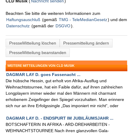
CLD Musik
(
Nachricht senden
)
Beachten Sie bitte die weiteren Informationen zum
Haftungsauschluß
(gemäß
TMG - TeleMedianGesetz
) und dem
Datenschutz
(gemäß der
DSGVO
).
PresseMitteilung löschen
Pressemitteilung ändern
PresseMitteilung beanstanden
WEITERE MITTEILUNGEN VON CLD MUSIK
DAGMAR LAY D. goes Fassenacht ...
Die hübsche Hessin, gut erholt von Afrika-Ausflug und
Weihnachtstournee, hat ein Faible dafür, auf ihren zahlreichen
Longplayern immer wieder mal den Männern mit charmant
erhobenem Zeigefinger den Spiegel vorzuhalten. Man erinnere
sich nur an ihre Erfolgssingle „Das imponiert mir nicht“, oder
DAGMAR LAY D. - ENDSPURT IM JUBILÄUMSJAHR ...
BOTSCHAFTERIN IN AFRIKA - ARD-DREHARBEITEN -
WEIHNACHTSTOURNEE Nach ihren glanzvollen Gala-