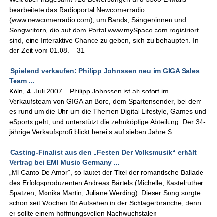
bearbeitete das Radioportal Newcomerradio
(www.newcomerradio.com), um Bands, Sänger/innen und
Songwritern, die auf dem Portal www.mySpace.com registriert
sind, eine Interaktive Chance zu geben, sich zu behaupten. In
der Zeit vom 01.08. – 31
Spielend verkaufen: Philipp Johnssen neu im GIGA Sales
Team ...
Köln, 4. Juli 2007 – Philipp Johnssen ist ab sofort im
Verkaufsteam von GIGA an Bord, dem Spartensender, bei dem
es rund um die Uhr um die Themen Digital Lifestyle, Games und
eSports geht, und unterstützt die zehnköpfige Abteilung. Der 34-
jährige Verkaufsprofi blickt bereits auf sieben Jahre S
Casting-Finalist aus den „Festen Der Volksmusik“ erhält
Vertrag bei EMI Music Germany ...
„Mi Canto De Amor“, so lautet der Titel der romantische Ballade
des Erfolgsproduzenten Andreas Bärtels (Michelle, Kastelruther
Spatzen, Monika Martin, Juliane Werding). Dieser Song sorgte
schon seit Wochen für Aufsehen in der Schlagerbranche, denn
er sollte einem hoffnungsvollen Nachwuchstalen