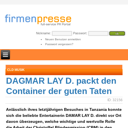
Nickname:
Passwort:
Neuen Benutzer anmelden
Passwort vergessen?
CLD MUSIK
DAGMAR LAY D. packt den
Container der guten Taten
ID: 32156
Anlässlich ihres letztjährigen Besuches in Tanzania konnte
sich die beliebte Entertainerin DAMAR LAY D. direkt vor Ort
davon überzeugen, welche wichtige und wertvolle Rolle
die Arbeit der Christoffel Blindenmission (CBM) in den