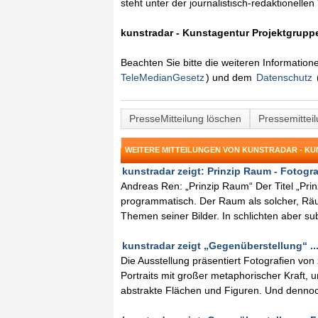
steht unter der journalistisch-redaktionelle
kunstradar - Kunstagentur Projektgruppe
Beachten Sie bitte die weiteren Informatio
TeleMedianGesetz
) und dem
Datenschutz
PresseMitteilung löschen
Pressemittei
WEITERE MITTEILUNGEN VON KUNSTRADAR - K
kunstradar zeigt: Prinzip Raum - Fotogra
Andreas Ren: „Prinzip Raum“ Der Titel „Prin
programmatisch. Der Raum als solcher, Räum
Themen seiner Bilder. In schlichten aber s
kunstradar zeigt „Gegenüberstellung“ ..
Die Ausstellung präsentiert Fotografien von
Portraits mit großer metaphorischer Kraft, un
abstrakte Flächen und Figuren. Und dennoc