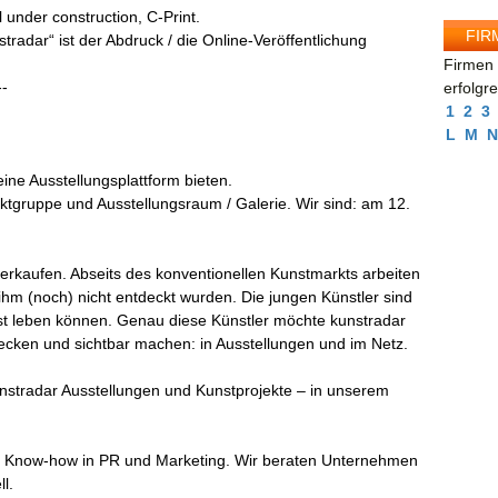
l under construction, C-Print.
FIR
radar“ ist der Abdruck / die Online-Veröffentlichung
Firmen 
--
erfolgr
1
2
3
L
M
N
eine Ausstellungsplattform bieten.
jektgruppe und Ausstellungsraum / Galerie. Wir sind: am 12.
 verkaufen. Abseits des konventionellen Kunstmarkts arbeiten
 ihm (noch) nicht entdeckt wurden. Die jungen Künstler sind
nst leben können. Genau diese Künstler möchte kunstradar
decken und sichtbar machen: in Ausstellungen und im Netz.
nstradar Ausstellungen und Kunstprojekte – in unserem
es Know-how in PR und Marketing. Wir beraten Unternehmen
l.