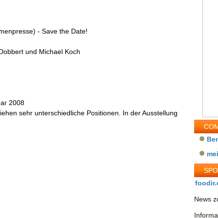
rmenpresse) - Save the Date!
 Dobbert und Michael Koch
uar 2008
ehen sehr unterschiedliche Positionen. In der Ausstellung
COM
Be
me
SP
foodir.
News zu
Informa