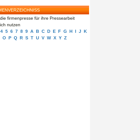
MENVERZEICHNISS
die firmenpresse für ihre Pressearbeit
eich nutzen
4
5
6
7
8
9
A
B
C
D
E
F
G
H
I
J
K
O
P
Q
R
S
T
U
V
W
X
Y
Z