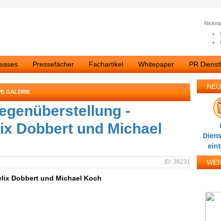
Nickn
leases
Pressefächer
Fachartikel
Whitepaper
PR Dienstl
NEU
E GALERIE
Gegenüberstellung -
lix Dobbert und Michael
Diens
ein
ID: 38231
WE
elix Dobbert und Michael Koch