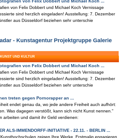
otografien von Felix Dobbert und Michael Koch ...
afien von Felix Dobbert und Michael Koch Vernissage
ssierte sind herzlich eingeladen! Ausstellung: 7. Dezember
nstler aus Düsseldorf beziehen sehr unterschie
radar - Kunstagentur Projektgruppe Galerie
 KUNST UND KULTUR
otografien von Felix Dobbert und Michael Koch ...
afien von Felix Dobbert und Michael Koch Vernissage
ssierte sind herzlich eingeladen! Ausstellung: 7. Dezember
nstler aus Düsseldorf beziehen sehr unterschie
nen treten gegen Pornorapper an ...
eiheit endet genau da, wo jede andere Freiheit auch aufhört:
n. Was dagegen verstößt, kann sich nicht Kunst nennen."
n arbeiten und damit ihr Geld verdienen:
LS-IMMENDORFF-INITIATIVE - 22.11. - BERLIN ...
 Kunsthochschulen zeigen Ihre Werke. Erstmalig engagieren