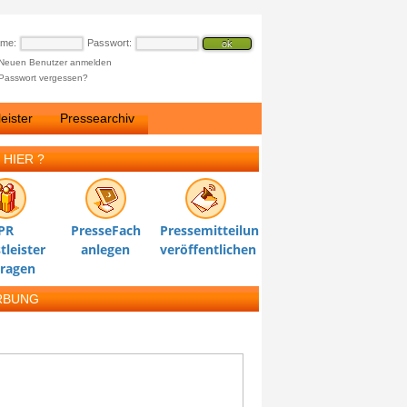
ame:
Passwort:
Neuen Benutzer anmelden
Passwort vergessen?
eister
Pressearchiv
 HIER ?
PR
PresseFach
Pressemitteilung
tleister
anlegen
veröffentlichen
tragen
RBUNG