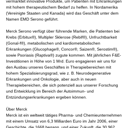
vermarktet innovative Produkte, um Patienten mit Erkrankungen
mit hohem therapeutischem Bedarf zu helfen. In Nordamerika
(Vereinigte Staaten und Kanada) wird das Geschäft unter dem
Namen EMD Serono geführt.
Merck Serono verfügt über führende Marken, die Patienten bei
Krebs (Erbitux®), Multipler Sklerose (Rebif®), Unfruchtbarkeit
(Gonal-f®), metabolischen und kardiometabolischen
Erkrankungen (Glucophage®, Concor®, Saizen®, Serostim®),
sowie Psoriasis (Raptiva®) zugute kommen. Mit jährlichen F&E-
Investitionen in Höhe von 1 Mrd. Euro engagieren wir uns für
den Ausbau unseres Geschäftes in Therapiebereichen mit
hohem Spezialisierungsgrad, wie z. B. Neurodegenerative
Erkrankungen und Onkologie, aber auch in neuen
Therapiebereichen, die sich potenziell aus unserer Forschung
und Entwicklung im Bereich der Autoimmun- und
Entzündungserkrankungen ergeben können.
Über Merck
Merck ist ein weltweit tätiges Pharma- und Chemieunternehmen
mit einem Umsatz von 6,3 Milliarden Euro im Jahr 2006, einer
Geschichte, die 1668 begann, und einer Zukunft, die 30.962