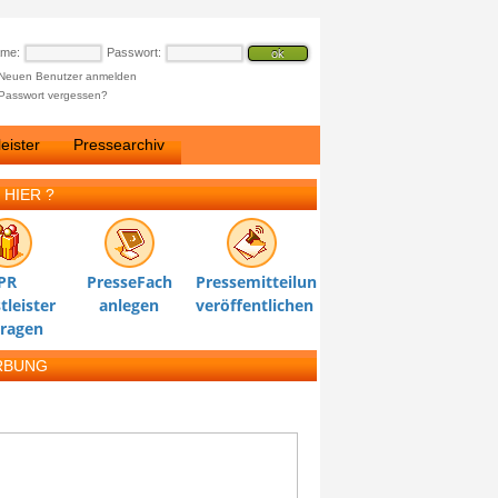
ame:
Passwort:
Neuen Benutzer anmelden
Passwort vergessen?
eister
Pressearchiv
 HIER ?
PR
PresseFach
Pressemitteilung
tleister
anlegen
veröffentlichen
tragen
RBUNG