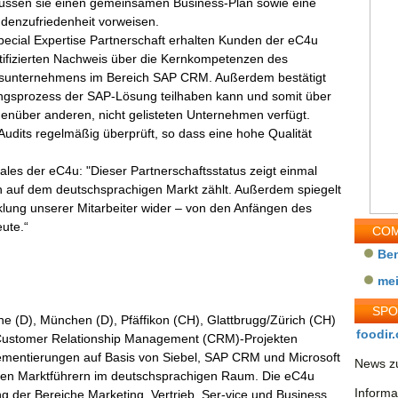
üssen sie einen gemeinsamen Business-Plan sowie eine
denzufriedenheit vorweisen.
pecial Expertise Partnerschaft erhalten Kunden der eC4u
tifizierten Nachweis über die Kernkompetenzen des
sunternehmens im Bereich SAP CRM. Außerdem bestätigt
ngsprozess der SAP-Lösung teilhaben kann und somit über
enüber anderen, nicht gelisteten Unternehmen verfügt.
n Audits regelmäßig überprüft, so dass eine hohe Qualität
ales der eC4u: "Dieser Partnerschaftsstatus zeigt einmal
auf dem deutschsprachigen Markt zählt. Außerdem spiegelt
cklung unserer Mitarbeiter wider – von den Anfängen des
ute.“
COM
Be
me
SP
uhe (D), München (D), Pfäffikon (CH), Glattbrugg/Zürich (CH)
foodir.
n Customer Relationship Management (CRM)-Projekten
mplementierungen auf Basis von Siebel, SAP CRM und Microsoft
News zu
en Marktführern im deutschsprachigen Raum. Die eC4u
Informa
g der Bereiche Marketing, Vertrieb, Ser-vice und Business