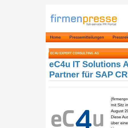
Home
Pressemitteilungen
Pressre
EC4U EXPERT CONSULTING AG
eC4u IT Solutions 
Partner für SAP C
(firmenpr
mit Sitz 
August 2
Diese Au
über eine