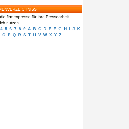
MENVERZEICHNISS
die firmenpresse für ihre Pressearbeit
eich nutzen
4
5
6
7
8
9
A
B
C
D
E
F
G
H
I
J
K
O
P
Q
R
S
T
U
V
W
X
Y
Z