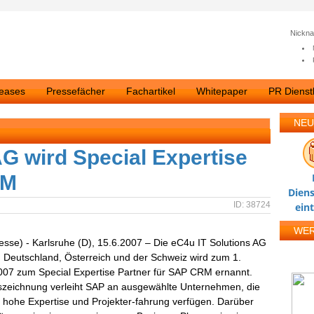
Nickn
leases
Pressefächer
Fachartikel
Whitepaper
PR Dienstl
NEU
AG wird Special Expertise
RM
Diens
ID: 38724
ein
WE
esse) - Karlsruhe (D), 15.6.2007 – Die eC4u IT Solutions AG
in Deutschland, Österreich und der Schweiz wird zum 1.
007 zum Special Expertise Partner für SAP CRM ernannt.
szeichnung verleiht SAP an ausgewählte Unternehmen, die
 hohe Expertise und Projekter-fahrung verfügen. Darüber