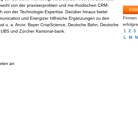
 sowohl von der praxiserprobten und me-thodischen CRM-
FIR
von der Technologie-Expertise. Darüber hinaus bietet
Firmen 
nication und Energizer hilfreiche Ergänzungen zu den
erfolgr
sst u. a. Arcor, Bayer CropScience, Deutsche Bahn, Deutsche
1
2
3
 UBS und Zürcher Kantonal-bank.
L
M
N
eten an: