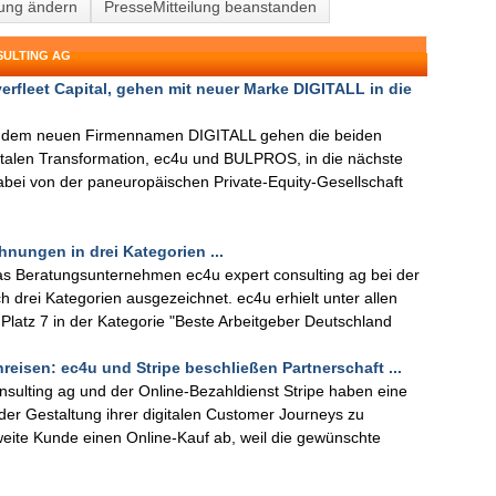
lung ändern
PresseMitteilung beanstanden
SULTING AG
rfleet Capital, gehen mit neuer Marke DIGITALL in die
t dem neuen Firmennamen DIGITALL gehen die beiden
talen Transformation, ec4u und BULPROS, in die nächste
bei von der paneuropäischen Private-Equity-Gesellschaft
hnungen in drei Kategorien ...
s Beratungsunternehmen ec4u expert consulting ag bei der
h drei Kategorien ausgezeichnet. ec4u erhielt unter allen
latz 7 in der Kategorie "Beste Arbeitgeber Deutschland
eisen: ec4u und Stripe beschließen Partnerschaft ...
ulting ag und der Online-Bezahldienst Stripe haben eine
er Gestaltung ihrer digitalen Customer Journeys zu
zweite Kunde einen Online-Kauf ab, weil die gewünschte