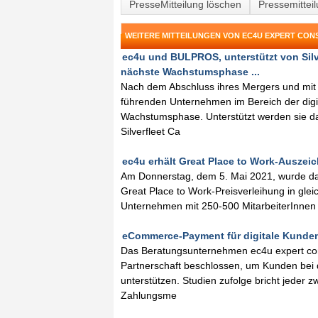
PresseMitteilung löschen
Pressemittei
WEITERE MITTEILUNGEN VON EC4U EXPERT CON
ec4u und BULPROS, unterstützt von Silve
nächste Wachstumsphase ...
Nach dem Abschluss ihres Mergers und mi
führenden Unternehmen im Bereich der digi
Wachstumsphase. Unterstützt werden sie da
Silverfleet Ca
ec4u erhält Great Place to Work-Auszeic
Am Donnerstag, dem 5. Mai 2021, wurde da
Great Place to Work-Preisverleihung in gleic
Unternehmen mit 250-500 MitarbeiterInnen P
eCommerce-Payment für digitale Kundenr
Das Beratungsunternehmen ec4u expert cons
Partnerschaft beschlossen, um Kunden bei d
unterstützen. Studien zufolge bricht jeder 
Zahlungsme