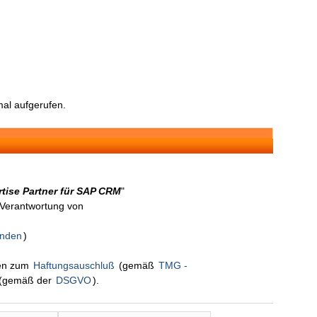
al aufgerufen.
rtise Partner für SAP CRM
"
n Verantwortung von
enden
)
nen zum
Haftungsauschluß
(gemäß
TMG -
(gemäß der
DSGVO
).