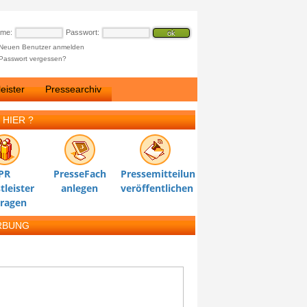
ame:
Passwort:
Neuen Benutzer anmelden
Passwort vergessen?
eister
Pressearchiv
 HIER ?
PR
PresseFach
Pressemitteilung
tleister
anlegen
veröffentlichen
tragen
RBUNG