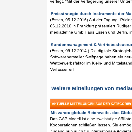
verlegt. "Mit der Verlagerung unserer Unte
Preisstrategie durch Instrumente der Ma
(Essen, 05.12.2016) Auf der Tagung "Pricin
06.12.2016 in Frankfurt präsentiert Rüdige
mediadefine GmbH aus Essen und Berlin, i
Kundenmanagement & Vertriebssteuerun
(Essen, 09.12.2014 ) Die digitale Strateg
Softwarehersteller Swiftpage haben ein n
Wettbewerbsfaktor im Klein- und Mittelstand 
Verfasser erl
Weitere Mitteilungen von medi
AKTUELLE MITTEILUNGEN AUS DER KATEGORIE
Mit zanox globale Reichweite: das Global
Das GAP Modell ist eine zweistufige Affiliat
Kooperationen schließen lassen. Sie ermögl
Zugang nun auch für internationale Advertis