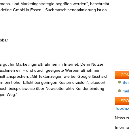
hmens- und Marketingstrategie begriffen werden“, beschreibt
adefine GmbH in Essen. „Suchmaschinenoptimierung ist da
rbbar
s gut für Marketingmaßnahmen im Internet. Denn Nutzer
aschinen ein – und durch geeignete Werbemaßnahmen
COM
t ansprechen. „Mit Textanzeigen wie bei Google lässt sich
n ein hoher Effekt bei geringen Kosten erzielen“, plaudert
Be
och beispielsweise über Newsletter aktiv Kundenbindung
me
igen Weg.“
SP
foodir.
News zu
Informa