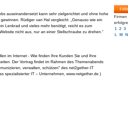
FIR
ebs auseinandersetzt kann sehr zielgerichtet und ohne hohe
Firmen 
 gewinnen. Rüdiger van Hal vergleicht: „Genauso wie ein
erfolgr
in Lenkrad und vieles mehr benötigt, reicht es zum
1
2
3
n Website nicht aus, nur an einer Stellschraube zu drehen.“
L
M
N
llen im Internet - Wie finden Ihre Kunden Sie und Ihre
hkeiten. Der Vortrag findet im Rahmen des Themenabends
unizieren, verwalten, schützen" des net2gether-IT
s spezialisierter IT – Unternehmen, www.netgether.de )