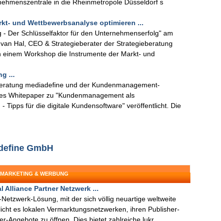
rnehmenszentrale in die Rheinmetropole Düsseldorf s
rkt- und Wettbewerbsanalyse optimieren ...
g - Der Schlüsselfaktor für den Unternehmenserfolg" am
r van Hal, CEO & Strategieberater der Strategieberatung
n einem Workshop die Instrumente der Markt- und
g ...
ieberatung mediadefine und der Kundenmanagement-
eues Whitepaper zu "Kundenmanagement als
- Tipps für die digitale Kundensoftware" veröffentlicht. Die
adefine GmbH
: MARKETING & WERBUNG
 Alliance Partner Netzwerk ...
e-Netzwerk-Lösung, mit der sich völlig neuartige weltweite
icht es lokalen Vermarktungsnetzwerken, ihren Publisher-
er-Angebote zu öffnen. Dies bietet zahlreiche lukr