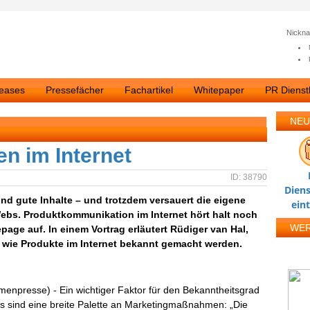
Nickn
leases
Pressefächer
Fachartikel
Whitepaper
PR Dienstl
NEU
en im Internet
ID: 38790
Diens
und gute Inhalte – und trotzdem versauert die eigene
ein
ebs. Produktkommunikation im Internet hört halt noch
WE
page auf. In einem Vortrag erläutert Rüdiger van Hal,
 wie Produkte im Internet bekannt gemacht werden.
rmenpresse) - Ein wichtiger Faktor für den Bekanntheitsgrad
s sind eine breite Palette an Marketingmaßnahmen: „Die