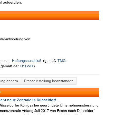
l aufgerufen.
n Verantwortung von
nen zum
Haftungsauschluß
(gemäß
TMG -
(gemäß der
DSGVO
).
lung ändern
PresseMitteilung beanstanden
H
eht neue Zentrale in Düsseldorf ...
 Düsseldorfer Königsallee gegründete Unternehmensberatung
menszentrale Anfang Juli 2017 von Essen nach Düsseldorf