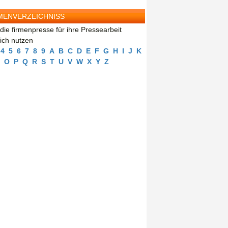
MENVERZEICHNISS
die firmenpresse für ihre Pressearbeit
eich nutzen
4
5
6
7
8
9
A
B
C
D
E
F
G
H
I
J
K
O
P
Q
R
S
T
U
V
W
X
Y
Z