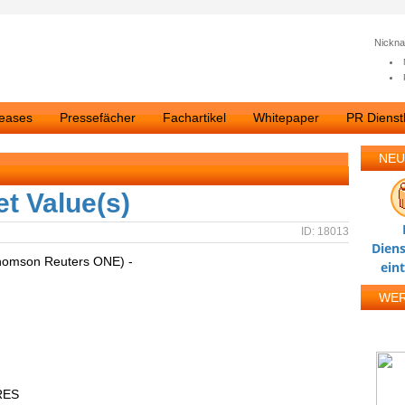
Nickn
leases
Pressefächer
Fachartikel
Whitepaper
PR Dienstl
NEU
t Value(s)
ID: 18013
Diens
homson Reuters ONE) -
ein
WE
RES