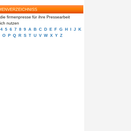
MENVERZEICHNISS
die firmenpresse für ihre Pressearbeit
eich nutzen
4
5
6
7
8
9
A
B
C
D
E
F
G
H
I
J
K
O
P
Q
R
S
T
U
V
W
X
Y
Z