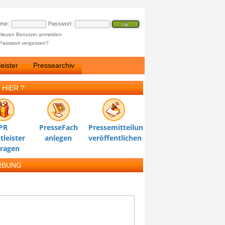
ame:
Passwort:
Neuen Benutzer anmelden
Passwort vergessen?
eister
Pressearchiv
 HIER ?
PR
PresseFach
Pressemitteilung
tleister
anlegen
veröffentlichen
tragen
RBUNG