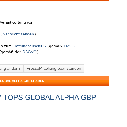
n Verantwortung von
S
(
Nachricht senden
)
nen zum
Haftungsauschluß
(gemäß
TMG -
(gemäß der
DSGVO
).
lung ändern
PresseMitteliung beanstanden
GLOBAL ALPHA GBP SHARES
MW TOPS GLOBAL ALPHA GBP