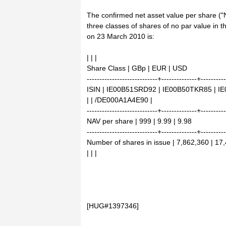
The confirmed net asset value per share (
three classes of shares of no par value in t
on 23 March 2010 is:
| | |
Share Class | GBp | EUR | USD
----------------------------+--------------+---------
ISIN | IE00B51SRD92 | IE00B50TKR85 | 
| | /DE000A1A4E90 |
----------------------------+--------------+---------
NAV per share | 999 | 9.99 | 9.98
----------------------------+--------------+---------
Number of shares in issue | 7,862,360 | 17
| | |
[HUG#1397346]