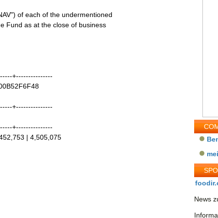
"NAV") of each of the undermentioned
he Fund as at the close of business
------+---------------
IE00B52F6F48
------+---------------
COM
------+---------------
,452,753 | 4,505,075
Be
me
SP
foodir.
News zu
Informa