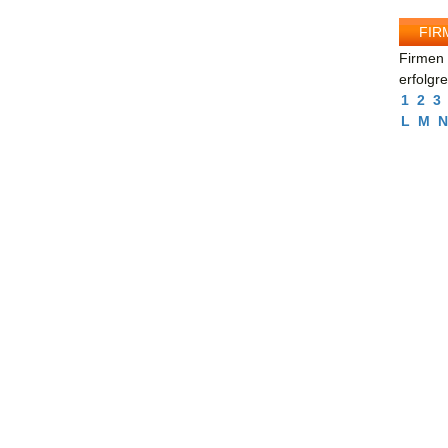
FIR
Firmen 
erfolgr
1
2
3
L
M
N